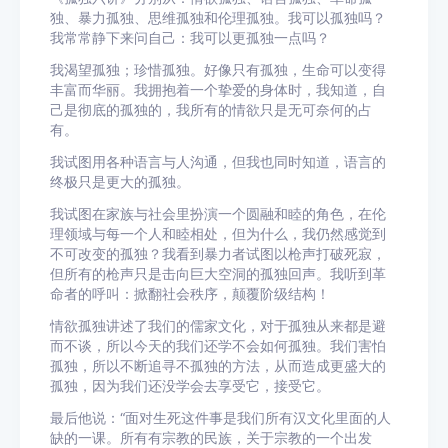
独、暴力孤独、思维孤独和伦理孤独。我可以孤独吗？
我常常静下来问自己：我可以更孤独一点吗？
我渴望孤独；珍惜孤独。好像只有孤独，生命可以变得
丰富而华丽。我拥抱着一个挚爱的身体时，我知道，自
己是彻底的孤独的，我所有的情欲只是无可奈何的占
有。
我试图用各种语言与人沟通，但我也同时知道，语言的
终极只是更大的孤独。
我试图在家族与社会里扮演一个圆融和睦的角色，在伦
理领域与每一个人和睦相处，但为什么，我仍然感觉到
不可改变的孤独？我看到暴力者试图以枪声打破死寂，
但所有的枪声只是击向巨大空洞的孤独回声。我听到革
命者的呼叫：掀翻社会秩序，颠覆阶级结构！
情欲孤独讲述了我们的儒家文化，对于孤独从来都是避
而不谈，所以今天的我们还学不会如何孤独。我们害怕
孤独，所以不断追寻不孤独的方法，从而造成更盛大的
孤独，因为我们还没学会去享受它，接受它。
最后他说：“面对生死这件事是我们所有汉文化里面的人
缺的一课。所有有宗教的民族，关于宗教的一个出发