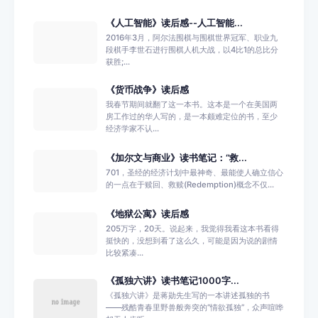
《人工智能》读后感--人工智能...
2016年3月，阿尔法围棋与围棋世界冠军、职业九
段棋手李世石进行围棋人机大战，以4比1的总比分
获胜;...
《货币战争》读后感
我春节期间就翻了这一本书。这本是一个在美国两
房工作过的华人写的，是一本颇难定位的书，至少
经济学家不认...
《加尔文与商业》读书笔记：“救...
701，圣经的经济计划中最神奇、最能使人确立信心
的一点在于赎回、救赎(Redemption)概念不仅...
《地狱公寓》读后感
205万字，20天。说起来，我觉得我看这本书看得
挺快的，没想到看了这么久，可能是因为说的剧情
比较紧凑...
《孤独六讲》读书笔记1000字...
《孤独六讲》是蒋勋先生写的一本讲述孤独的书
——残酷青春里野兽般奔突的“情欲孤独”，众声喧哗