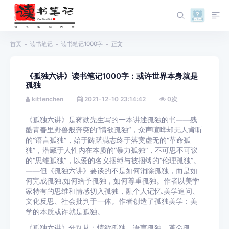
首页
读书笔记
读书笔记1000字
正文
《孤独六讲》读书笔记1000字：或许世界本身就是
孤独
kittenchen
2021-12-10 23:14:42
0
次
《孤独六讲》是蒋勋先生写的一本讲述孤独的书——残
酷青春里野兽般奔突的“情欲孤独”，众声喧哗却无人肯听
的“语言孤独”，始于踌躇满志终于落寞虚无的“革命孤
独”，潜藏于人性内在本质的“暴力孤独”，不可思不可议
的“思维孤独”，以爱的名义捆缚与被捆缚的“伦理孤独”。
——但《孤独六讲》要谈的不是如何消除孤独，而是如
何完成孤独.如何给予孤独，如何尊重孤独。作者以美学
家特有的思维和情感切入孤独，融个人记忆.美学追问、
文化反思、社会批判于一体。作者创造了孤独美学：美
学的本质或许就是孤独。
《孤独六讲》分别从：情欲孤独、语言孤独、革命孤