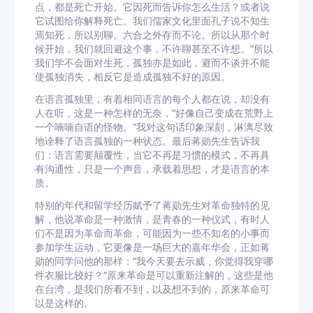
点，都是死亡开始。它因死而告诉你怎么生活？或者说
它试图给你解释死亡。我们儒家文化里面孔子说不知生
焉知死，所以别聊。六合之外存而不论。所以从那个时
候开始，我们就回避这个事，不许聊甚至不许想。”所以
我们学不会面对生死，孤独亦是如此，避而不谈并不能
使孤独消失，相反它是造成孤独不好的原因。
在语言孤独里，有着相同语言的每个人都在说，却没有
人在听，这是一种怎样的无奈，“好像自己变成在荒野上
一个喃喃自语的怪物。”我对这句话印象深刻，淋漓尽致
地诠释了语言孤独的一种状态。最后蒋勋先生告诉我
们：语言需要颠覆性，当它不再是习惯的模式，不再具
有沟通性，只是一个声音，承载着思想，才是语言的本
质。
特别的年代和留学经历赋予了蒋勋先生对革命独特的见
解，他说革命是一种激情，是青春的一种仪式，有时人
们不是因为革命而革命，可能因为一些不知名的小事而
参加学生运动，它更像是一场巨大的嘉年华会，正如蒋
勋的同学问他的那样：“我今天要去示威，你觉得我穿哪
件衣服比较好？”原来革命是可以重新注解的，这些是他
在台湾，是我们所看不到，以及想不到的，原来革命可
以是这样的。