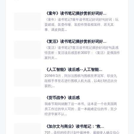
《童年》读书笔记摘抄赏析好词好...
《童年》读书笔记1童年读书笔记好词好句好词：玩
耍嬉戏、装聋作哑、装腔作势装模装样、若无其
事、调皮捣蛋...
《复活》读书笔记摘抄赏析好词好...
《复活》读书笔记1复活读书笔记摘抄好词好句及感
悟赏析：复活读后感赏析300字：《复活》是俄国作
家列夫...
《人工智能》读后感--人工智能...
2016年3月，阿尔法围棋与围棋世界冠军、职业九
段棋手李世石进行围棋人机大战，以4比1的总比分
获胜;...
《货币战争》读后感
我春节期间就翻了这一本书。这本是一个在美国两
房工作过的华人写的，是一本颇难定位的书，至少
经济学家不认...
《加尔文与商业》读书笔记：“救...
701，圣经的经济计划中最神奇、最能使人确立信心