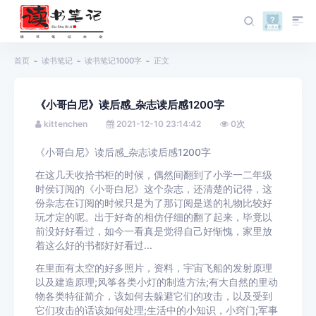
首页
读书笔记
读书笔记1000字
正文
《小哥白尼》读后感_杂志读后感1200字
kittenchen
2021-12-10 23:14:42
0
次
《小哥白尼》读后感_杂志读后感1200字
在这几天收拾书柜的时候，偶然间翻到了小学一二年级
时侯订阅的《小哥白尼》这个杂志，还清楚的记得，这
份杂志在订阅的时候只是为了那订阅是送的礼物比较好
玩才定的呢。出于好奇的相仿仔细的翻了起来，毕竟以
前没好好看过，如今一看真是觉得自己好惭愧，家里放
着这么好的书都好好看过...
在里面有太空的好多照片，资料，宇宙飞船的发射原理
以及建造原理;风筝各类小灯的制造方法;有大自然的里动
物各类特征简介，该如何去躲避它们的攻击，以及受到
它们攻击的话该如何处理;生活中的小知识，小窍门;军事