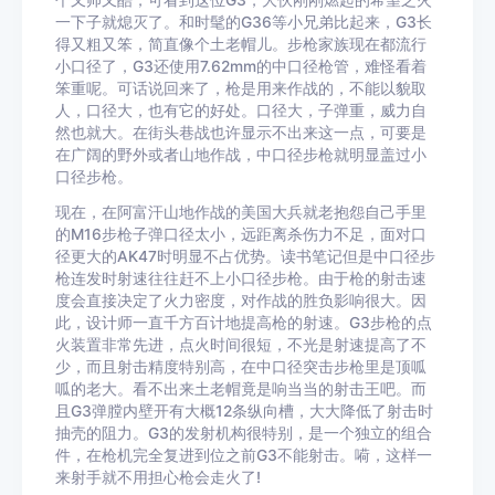
个又帅又酷，可看到这位G3，大伙刚刚燃起的希望之火
一下子就熄灭了。和时髦的G36等小兄弟比起来，G3长
得又粗又笨，简直像个土老帽儿。步枪家族现在都流行
小口径了，G3还使用7.62mm的中口径枪管，难怪看着
笨重呢。可话说回来了，枪是用来作战的，不能以貌取
人，口径大，也有它的好处。口径大，子弹重，威力自
然也就大。在街头巷战也许显示不出来这一点，可要是
在广阔的野外或者山地作战，中口径步枪就明显盖过小
口径步枪。
现在，在阿富汗山地作战的美国大兵就老抱怨自己手里
的M16步枪子弹口径太小，远距离杀伤力不足，面对口
径更大的AK47时明显不占优势。读书笔记但是中口径步
枪连发时射速往往赶不上小口径步枪。由于枪的射击速
度会直接决定了火力密度，对作战的胜负影响很大。因
此，设计师一直千方百计地提高枪的射速。G3步枪的点
火装置非常先进，点火时间很短，不光是射速提高了不
少，而且射击精度特别高，在中口径突击步枪里是顶呱
呱的老大。看不出来土老帽竟是响当当的射击王吧。而
且G3弹膛内壁开有大概12条纵向槽，大大降低了射击时
抽壳的阻力。G3的发射机构很特别，是一个独立的组合
件，在枪机完全复进到位之前G3不能射击。嗬，这样一
来射手就不用担心枪会走火了!