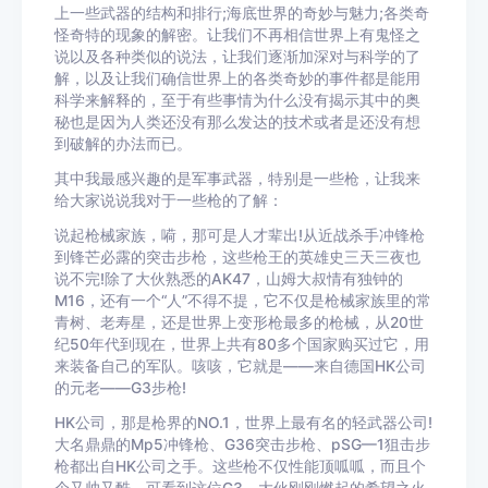
上一些武器的结构和排行;海底世界的奇妙与魅力;各类奇
怪奇特的现象的解密。让我们不再相信世界上有鬼怪之
说以及各种类似的说法，让我们逐渐加深对与科学的了
解，以及让我们确信世界上的各类奇妙的事件都是能用
科学来解释的，至于有些事情为什么没有揭示其中的奥
秘也是因为人类还没有那么发达的技术或者是还没有想
到破解的办法而已。
其中我最感兴趣的是军事武器，特别是一些枪，让我来
给大家说说我对于一些枪的了解：
说起枪械家族，嗬，那可是人才辈出!从近战杀手冲锋枪
到锋芒必露的突击步枪，这些枪王的英雄史三天三夜也
说不完!除了大伙熟悉的AK47，山姆大叔情有独钟的
M16，还有一个“人”不得不提，它不仅是枪械家族里的常
青树、老寿星，还是世界上变形枪最多的枪械，从20世
纪50年代到现在，世界上共有80多个国家购买过它，用
来装备自己的军队。咳咳，它就是——来自德国HK公司
的元老——G3步枪!
HK公司，那是枪界的NO.1，世界上最有名的轻武器公司!
大名鼎鼎的Mp5冲锋枪、G36突击步枪、pSG—1狙击步
枪都出自HK公司之手。这些枪不仅性能顶呱呱，而且个