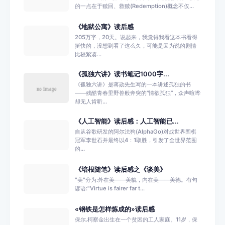
的一点在于赎回、救赎(Redemption)概念不仅...
《地狱公寓》读后感
205万字，20天。说起来，我觉得我看这本书看得
挺快的，没想到看了这么久，可能是因为说的剧情
比较紧凑...
《孤独六讲》读书笔记1000字...
《孤独六讲》是蒋勋先生写的一本讲述孤独的书
——残酷青春里野兽般奔突的“情欲孤独”，众声喧哗
却无人肯听...
《人工智能》读后感：人工智能已...
自从谷歌研发的阿尔法狗(AlphaGo)对战世界围棋
冠军李世石并最终以4：1取胜，引发了全世界范围
的...
《培根随笔》读后感之《谈美》
"美"分为:外在美――美貌，内在美――美德。有句
谚语:"Virtue is fairer far t...
«钢铁是怎样炼成的»读后感
保尔.柯察金出生在一个贫困的工人家庭。11岁，保