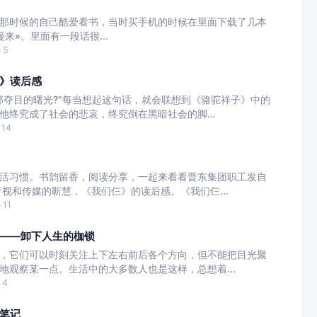
那时候的自己酷爱看书，当时买手机的时候在里面下载了几本
来»。里面有一段话很...
5
》读后感
那夺目的曙光?”每当想起这句话，就会联想到《骆驼祥子》中的
他终究成了社会的悲哀，终究倒在黑暗社会的脚...
14
活习惯。书韵留香，阅读分享，一起来看看晋东集团职工发自
视和传媒的靳慧，《我们仨》的读后感。《我们仨...
11
——卸下人生的枷锁
，它们可以时刻关注上下左右前后各个方向，但不能把目光聚
地观察某一点。生活中的大多数人也是这样，总想着...
4
笔记