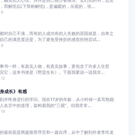
，确实扣人心弦。兴许是自己很少看推理、玄幻类的书，总觉
而解忧(以下简称解忧)，是偏暖的，乐观的，张...
9
都对自己不满，而有的人成功有的人失败的原因就是，自卑之
自己的满意度还是，为了避免受挫折的感觉拒绝尝试...
9
事书一样，有真实人物，有真实故事，更包含了许多人生哲
完它，这本书便是《野蛮生长》。下面我要说一说我非...
12
身成长》有感
刻并终身进行的学问。现在17岁的年龄，从小时候一直耳熟能
名言中的道理，架构着我的“三观”。但我常常...
19
的最前面是两篇推荐序言和一篇自序，从中了解到作者李尚龙