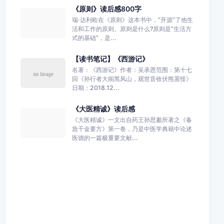
《原则》读后感800字
瑞·达利欧在《原则》这本书中，“开源”了他生
活和工作的原则。原则是什么?原则是“生活方
式的基础”，是...
【读书笔记】《西游记》
名著：《西游记》作者：吴承恩范围：第十七
回《孙行者大闹黑风山，观世音收伏熊罴怪》
日期：2018.12...
《大医精诚》读后感
《大医精诚》一文出自药王孙思邈所著之《备
急千金要方》第一卷，乃是中医学典籍中论述
医德的一篇极重要文献...