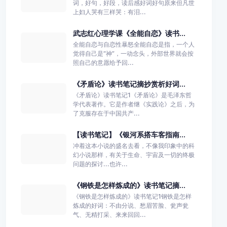
词，好句，好段，读后感好词好句原来但凡世
上妇人哭有三样哭：有泪...
武志红心理学课《全能自恋》读书...
全能自恋与自恋性暴怒全能自恋是指，一个人
觉得自己是“神”，一动念头，外部世界就会按
照自己的意愿给予回...
《矛盾论》读书笔记摘抄赏析好词...
《矛盾论》读书笔记1《矛盾论》是毛泽东哲
学代表著作。它是作者继《实践论》之后，为
了克服存在于中国共产...
【读书笔记】《银河系搭车客指南...
冲着这本小说的盛名去看，不像我印象中的科
幻小说那样，有关于生命、宇宙及一切的终极
问题的探讨...也许...
《钢铁是怎样炼成的》读书笔记摘...
《钢铁是怎样炼成的》读书笔记1钢铁是怎样
炼成的好词：不由分说、愁眉苦脸、瓮声瓮
气、无精打采、来来回回...