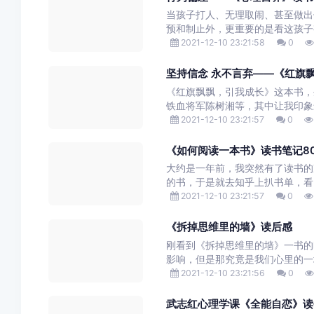
当孩子打人、无理取闹、甚至做出
预和制止外，更重要的是看这孩子
2021-12-10 23:21:58
0
坚持信念 永不言弃——《红旗
《红旗飘飘，引我成长》这本书，
铁血将军陈树湘等，其中让我印象
2021-12-10 23:21:57
0
《如何阅读一本书》读书笔记8
大约是一年前，我突然有了读书的
的书，于是就去知乎上扒书单，看
2021-12-10 23:21:57
0
《拆掉思维里的墙》读后感
刚看到《拆掉思维里的墙》一书的
影响，但是那究竟是我们心里的一
2021-12-10 23:21:56
0
武志红心理学课《全能自恋》读