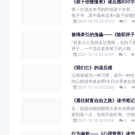
《孩子你慢慢来》读后感800字
第一次读这本书的时候是十年前，
电子书，其中就有这本«孩子你慢慢
2021-12-10 23:22:03
0
被绳牵引的傀儡——《骆驼祥子
“有多少人坚持走过黑暗，见到了
祥子，一个活在老舍笔下的人物，
2021-12-10 23:22:01
0
《我们仨》的读后感
让阅读成为一种习惯，成为一种生
内心的读书体会吧!今日分享来自音
2021-12-10 23:22:00
0
《通往财富自由之路》读书笔记
见：低级动物的眼睛大多长在两侧
焦到某一点，也就不能长期、仔细
2021-12-10 23:21:59
0
行为偏差——《心理营养》读书