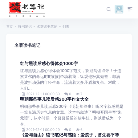
首页
读书笔记
名著读书笔记
列表
名著读书笔记
红与黑读后感心得体会1000字
红与黑读后感心得体会1000字范文，欢迎阅读点评！于连·
索莱尔的命运时时刻刻牵动着我，纵观他极其短暂，却满
是波折动荡的年轻生命，流淌着太多矛盾和复杂。对此，
人们...
2021-12-11 00:00:30
0
7
明朝那些事儿读后感200字作文大全
明朝那些事儿读后感200字《明朝那些事》听名字就感觉是
一篇充满历史气息的文章。这本书叙述了明朝开国皇帝“朱
元璋”，从小时候一个普普通通的放牛娃，到以后成为一个
令...
2021-12-11 00:00:29
0
6
《爱与自由》读书笔记与感悟：爱孩子，首先要平等