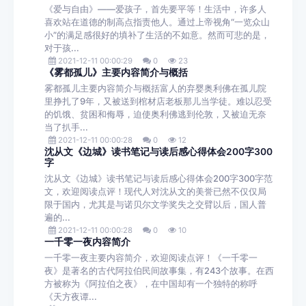
《爱与自由》——爱孩子，首先要平等！生活中，许多人
喜欢站在道德的制高点指责他人。通过上帝视角“一览众山
小”的满足感很好的填补了生活的不如意。然而可悲的是，
对于孩...
2021-12-11 00:00:29
0
23
《雾都孤儿》主要内容简介与概括
雾都孤儿主要内容简介与概括富人的弃婴奥利佛在孤儿院
里挣扎了9年，又被送到棺材店老板那儿当学徒。难以忍受
的饥饿、贫困和侮辱，迫使奥利佛逃到伦敦，又被迫无奈
当了扒手...
2021-12-11 00:00:28
0
12
沈从文《边城》读书笔记与读后感心得体会200字300
字
沈从文《边城》读书笔记与读后感心得体会200字300字范
文，欢迎阅读点评！现代人对沈从文的美誉已然不仅仅局
限于国内，尤其是与诺贝尔文学奖失之交臂以后，国人普
遍的...
2021-12-11 00:00:28
0
10
一千零一夜内容简介
一千零一夜主要内容简介，欢迎阅读点评！《一千零一
夜》是著名的古代阿拉伯民间故事集，有243个故事。在西
方被称为《阿拉伯之夜》，在中国却有一个独特的称呼
《天方夜谭...