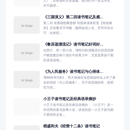
人》，在初读时并未读懂。因为作为一名法学生，
并不能理...
《三国演义》第二回读书笔记及感...
第二回 张冀德怒鞭督邮 何国舅谋诛宦竖【阅读摘
录】且说董卓字仲颖，陇西临洮人也，官拜河东太
守，自来骄...
《鲁滨逊漂流记》读书笔记好词好...
在西方，有一部小说，18世纪欧洲最杰出的思想家
卢梭曾建议每个成长中的青少年，尤其是男孩子都
应该读读他...
《为人民服务》读书笔记与心得体...
1944年9月8日，伟大领袖在张思德追悼会上作了著
名的演讲《为人民服务》。关于张思德的死，按照
官方的...
小王子读书笔记及经典语录摘抄
小王子读书笔记及经典语录摘抄：《小王子》是一
本优秀的童话故事小说，讲述的是一小王子因为困
于爱情而去冒...
稻盛和夫《经营十二条》读书笔记