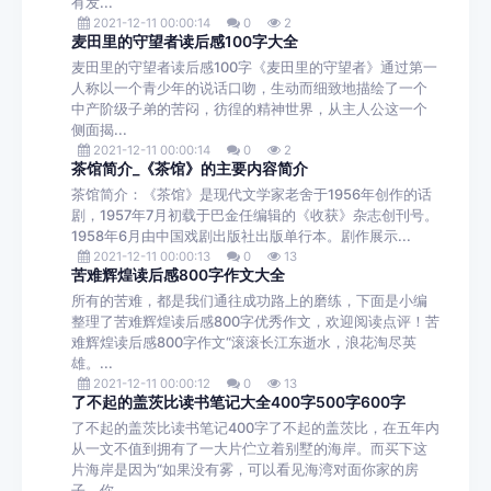
有发...
2021-12-11 00:00:14
0
2
麦田里的守望者读后感100字大全
麦田里的守望者读后感100字《麦田里的守望者》通过第一
人称以一个青少年的说话口吻，生动而细致地描绘了一个
中产阶级子弟的苦闷，彷徨的精神世界，从主人公这一个
侧面揭...
2021-12-11 00:00:14
0
2
茶馆简介_《茶馆》的主要内容简介
茶馆简介：《茶馆》是现代文学家老舍于1956年创作的话
剧，1957年7月初载于巴金任编辑的《收获》杂志创刊号。
1958年6月由中国戏剧出版社出版单行本。剧作展示...
2021-12-11 00:00:13
0
13
苦难辉煌读后感800字作文大全
所有的苦难，都是我们通往成功路上的磨练，下面是小编
整理了苦难辉煌读后感800字优秀作文，欢迎阅读点评！苦
难辉煌读后感800字作文“滚滚长江东逝水，浪花淘尽英
雄。...
2021-12-11 00:00:12
0
13
了不起的盖茨比读书笔记大全400字500字600字
了不起的盖茨比读书笔记400字了不起的盖茨比，在五年内
从一文不值到拥有了一大片伫立着别墅的海岸。而买下这
片海岸是因为“如果没有雾，可以看见海湾对面你家的房
子，你...