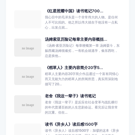
《红星照耀中国》读书笔记700...
我心目中的毛泽东是一个非常伟大的人物。是任何
人不可比拟的。他之所以伟大就在于他没有一点私
心，出发点就...
汤姆索亚历险记每章主要内容概括...
《汤姆·索亚历险记》每章梗概第一章 汤姆耍斗，东
躲西藏汤姆很顽劣，一有机会就逃学，偷东西吃，
总是挨他...
《稻草人》主要内容简介20字5...
稻草人主要内容20字简介作品通过一个富有同情心
而又无能为力的稻草人的所闻所思，真实而深刻地
描写了20...
老舍《我这一辈子》读书笔记
老舍《我这一辈子》是反应在社会变革与战乱横行
的年代普通百姓的人生悲剧命运。看完后让我非常
的沉重。但在...
读书《异乡人》读后感1500字
读书《异乡人》读后感1500字：加缪的这本《异乡