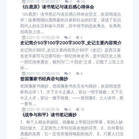
2021-12-11 00:00:27
0
14
《白鹿原》读书笔记与读后感心得体会
《白鹿原》读书笔记与读后感心得体会范文，欢迎阅读点
评！故事围绕白鹿两家的兴衰和社会的巨变，讲述了前后
四代人的生活和奋斗历程，其中情节的悲欢离合、生离死
别再加上语...
2021-12-11 00:00:16
0
4
史记简介50字100字200字300字_史记主要内容简介
史记简介50字_史记主要内容简介50字《史记》是西汉著
名史学家司马迁撰写的一部纪传体史书，是中国历史上第
一部纪传体通史，被列为“二十四史”之首，记载了上至上古
传...
2021-12-11 00:00:15
0
4
曾国藩家书经典语句摘抄
曾国藩家书摘抄，曾国藩家书名言名句摘抄，欢迎阅读赏
析和点评！1、天下古今之庸人，皆以一惰字致败；天下古
今之人才，皆以一傲字致败。——曾国藩2、士人读书，第
一要有...
2021-12-11 00:00:15
0
10
《战争与和平》读书笔记摘抄
1、每个人都会有缺陷，就像被上帝咬过的苹果，有的人缺
陷比较大，正是因为上帝特别喜欢他的芬芳。2、任何看似
愚蠢的东西，它一定也有值得喝彩的地方。3、只要人们没