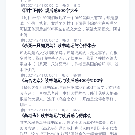
2021-12-11 00:00:12
0
5
《阿甘正传》观后感500字大全
《阿甘正传》给我们展现了一个虽然智商只有75，却是忠
诚、守信、执着、友善的阿甘！下面是小编给大家整理的
阿甘正传观后感500字左右范文大全，希望大家喜欢。阿甘
正传...
2021-12-11 00:00:12
0
11
《杀死一只知更鸟》读书笔记与心得体会
知更鸟是给人类唱歌的鸟，它是纯真的，是无罪的。而很
多时候，我们伤害甚至杀死了知更鸟。我看了并推荐给大
家这本书《杀死一只知更鸟》，作者是美国的哈珀·李。这
本书讲的...
2021-12-11 00:00:11
0
10
《乌合之众》读书笔记与读后感400字500字
《乌合之众》读书笔记与读后感400字500字范文，欢迎阅
读点评！一直在思考读一本什么样的书，能让我的人格都
跟着伟大起来。选择《乌合之众》，开始是觉得名字好，
翻开...
2021-12-11 00:00:11
0
9
《高老头》读书笔记与读后感心得体会
世界名著高老头读书笔记，高老头读后感心得体会，欢迎
阅读点评！《高老头》是巴尔扎克《人间喜剧》中的代表
作品，论文把它比作19世纪法国社会的一幅全景画，形象