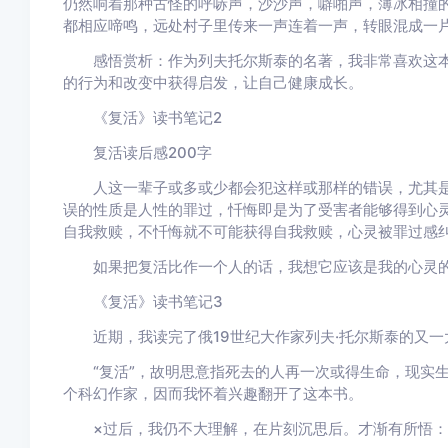
仍然响着那种古怪的呼哧声，沙沙声，噼啪声，薄冰相撞
都相应啼鸣，远处村子里传来一声连着一声，转眼混成一
感悟赏析：作为列夫托尔斯泰的名著，我非常喜欢这本
的行为和改变中获得启发，让自己健康成长。
《复活》读书笔记2
复活读后感200字
人这一辈子或多或少都会犯这样或那样的错误，尤其是因
误的性质是人性的罪过，忏悔即是为了受害者能够得到心
自我救赎，不忏悔就不可能获得自我救赎，心灵被罪过感
如果把复活比作一个人的话，我想它应该是我的心灵的
《复活》读书笔记3
近期，我读完了俄19世纪大作家列夫·托尔斯泰的又一
“复活”，故明思意指死去的人再一次或得生命，现实生
个科幻作家，因而我怀着兴趣翻开了这本书。
×过后，我仍不大理解，在片刻沉思后。才渐有所悟：