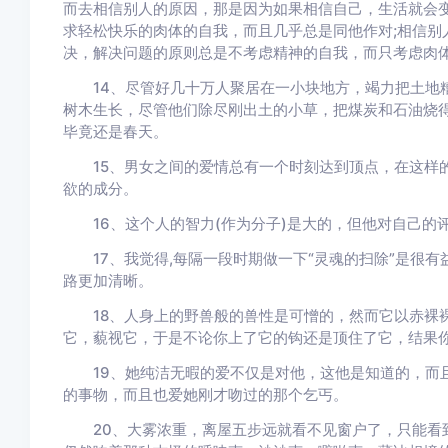
而去相信别人的原因，那是因为如果相信自己，生活就会
求轻松快乐的肉体的自我，而且几乎总是同他作对;相信别
决，解决问题的原则总是不考虑精神的自我，而只考虑肉
14、尽管好几十万人聚居在一小块地方，竭力把土地糟
树木生长，尽管他们除尽刚出土的小草，把煤炭和石油烧
毕竟还是春天。
15、男女之间的爱情总有一个时刻达到顶点，在这样的
欲的成分。
16、这个人的智力(作为分子)是大的，但他对自己的评
17、我觉得,每隔一段时期做一下“灵魂的扫除”是很有益
路更加清晰。
18、人身上的野兽般的兽性是可憎的，然而它以赤裸裸
它，藐视它，于是不论你上了它的钩还是顶住了它，结果
19、她纯洁无暇的爱不仅是对他，这他是知道的，而且
的事物，而且也爱她刚才吻过的那个乞丐。
20、大雾浓重，离屋五步远就看不见窗户了，只能看到