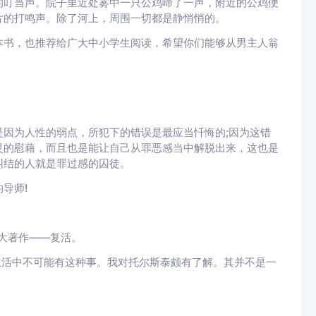
的叮当声。院子里近处雾中一只公鸡啼了一声，附近的公鸡便
片的打鸣声。除了河上，周围一切都是静悄悄的。
书，也推荐给广大中小学生阅读，希望你们能够从男主人翁
为人性的弱点，所犯下的错误是最应当忏悔的;因为这错
灵的慰藉，而且也是能让自己从罪恶感当中解脱出来，这也是
纠结的人就是罪过感的囚徒。
导师!
大著作——复活。
活中不可能有这种事。我对托尔斯泰颇有了解。其并不是一