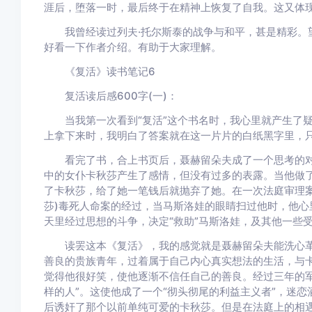
涯后，堕落一时，最后终于在精神上恢复了自我。这又体
我曾经读过列夫·托尔斯泰的战争与和平，甚是精彩。望
好看一下作者介绍。有助于大家理解。
《复活》读书笔记6
复活读后感600字(一)：
当我第一次看到“复活”这个书名时，我心里就产生了疑
上拿下来时，我明白了答案就在这一片片的白纸黑字里，只
看完了书，合上书页后，聂赫留朵夫成了一个思考的对
中的女仆卡秋莎产生了感情，但没有过多的表露。当他做
了卡秋莎，给了她一笔钱后就抛弃了她。在一次法庭审理案
莎)毒死人命案的经过，当马斯洛娃的眼睛扫过他时，他心
天里经过思想的斗争，决定“救助”马斯洛娃，及其他一些
读罢这本《复活》，我的感觉就是聂赫留朵夫能洗心革
善良的贵族青年，过着属于自己内心真实想法的生活，与
觉得他很好笑，使他逐渐不信任自己的善良。经过三年的军
样的人”。这使他成了一个“彻头彻尾的利益主义者”，迷
后诱奸了那个以前单纯可爱的卡秋莎。但是在法庭上的相