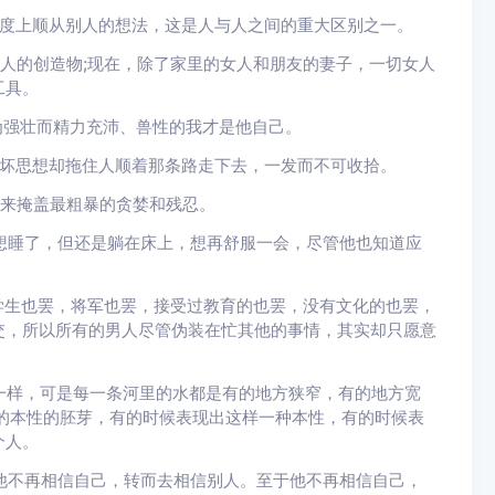
度上顺从别人的想法，这是人与人之间的重大区别之一。
的创造物;现在，除了家里的女人和朋友的妻子，一切女人
工具。
强壮而精力充沛、兽性的我才是他自己。
坏思想却拖住人顺着那条路走下去，一发而不可收拾。
来掩盖最粗暴的贪婪和残忍。
睡了，但还是躺在床上，想再舒服一会，尽管他也知道应
生也罢，将军也罢，接受过教育的也罢，没有文化的也罢，
交，所以所有的男人尽管伪装在忙其他的事情，其实却只愿意
样，可是每一条河里的水都是有的地方狭窄，有的地方宽
的本性的胚芽，有的时候表现出这样一种本性，有的时候表
个人。
不再相信自己，转而去相信别人。至于他不再相信自己，