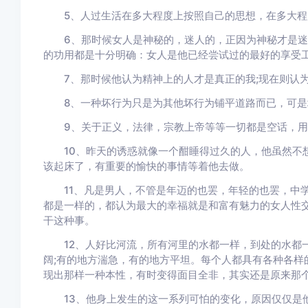
5、人过生活在多大程度上按照自己的思想，在多大程
6、那时候女人是神秘的，迷人的，正因为神秘才是迷人
的功用都是十分明确：女人是他已经尝试过的最好的享受
7、那时候他认为精神上的人才是真正的我;现在则认为
8、一种坏行为只是为其他坏行为铺平道路而已，可是
9、关于正义，法律，宗教上帝等等一切都是空话，用
10、昨天的诱惑就像一个酣睡得过久的人，他虽然不想
该起床了，有重要的愉快的事情等着他去做。
11、凡是男人，不管是年迈的也罢，年轻的也罢，中学
都是一样的，都认为最大的幸福就是和富有魅力的女人性
干这种事。
12、人好比河流，所有河里的水都一样，到处的水都一
阔;有的地方湍急，有的地方平坦。每个人都具有各种各样
现出那样一种本性，有时变得面目全非，其实还是原来那
13、他身上发生的这一系列可怕的变化，原因仅仅是他