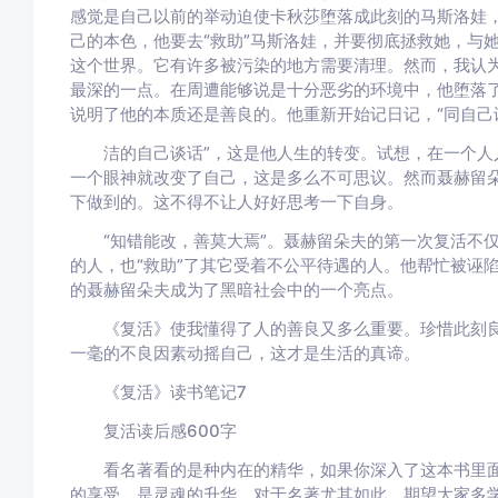
感觉是自己以前的举动迫使卡秋莎堕落成此刻的马斯洛娃
己的本色，他要去“救助”马斯洛娃，并要彻底拯救她，与
这个世界。它有许多被污染的地方需要清理。然而，我认
最深的一点。在周遭能够说是十分恶劣的环境中，他堕落
说明了他的本质还是善良的。他重新开始记日记，“同自己
洁的自己谈话”，这是他人生的转变。试想，在一个人人
一个眼神就改变了自己，这是多么不可思议。然而聂赫留
下做到的。这不得不让人好好思考一下自身。
“知错能改，善莫大焉”。聂赫留朵夫的第一次复活不仅
的人，也“救助”了其它受着不公平待遇的人。他帮忙被诬
的聂赫留朵夫成为了黑暗社会中的一个亮点。
《复活》使我懂得了人的善良又多么重要。珍惜此刻良
一毫的不良因素动摇自己，这才是生活的真谛。
《复活》读书笔记7
复活读后感600字
看名著看的是种内在的精华，如果你深入了这本书里面
的享受，是灵魂的升华。对于名著尤其如此，期望大家多学