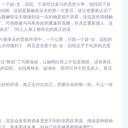
，一个妓-女，囚犯。于是经过多日的思想斗争，他找回了自
她结婚。这就是聂赫留朵夫的第一次复活，这让他重新认识了
为聂赫留朵夫能做到这一点的确是很不容易，这也是给我感触
了。可他能被与马斯洛娃的重逢所震撼，并决定重新做人，这
谈话”，“同人人身上都存在的真正的圣
都享乐的贵族环境中，一个公爵，只因一个妓-女、囚犯的
朵夫却做到了，而且是在那个妓-女、囚犯近乎于玩弄的态度
仅“救助”了马斯洛娃，让她明白世上不知是黑暗，还有善良
陷的囚犯，去找典狱长、副省长，那些它并不想见的人。复活
好的环境，真正去付出自己，把握生命的每一刻，不让一丝
，其实会发觉有很多意想不到的东西在里面。阅读是种精神
习，多多阅读名著，对自己提高修养都很有帮忙!