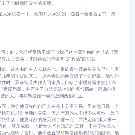
现出了当时俄国政治的腐败。
大家也看一下。还有对大家说的：在看一类名著之前，最
问：谁，怎样就复活了然而当我把这本沉甸甸的大书从书架
有用心去读，才能体会到作者叫它“复活”的用意。
象。这本书的主人公就是他。贵族青年聂赫留朵夫早年与家
了几年的军官回来后，原本善良的他变成了一头野兽，他玷污
件时，聂赫留朵夫作为陪审员，目睹了审理马斯洛娃(卡秋
里极度恐慌，并产生了自己无法控制的悔恨情绪。随后的几
受苦的人并与马斯洛娃一同流放到西伯利亚。
面，便会他原先的自己实在是十分不容易。早先他只是一个
卡秋莎也只是单纯的喜爱。但是周遭的人不但不认可他，反而
旅生活，他更深刻的感受到了这一点，并决定做“跟大家一
恋酒色，享乐成癖。他把女人当作玩乐的工具，于是便在回来
遇为他敲响了警钟。他不敢直视马斯洛娃那双斜睨的眼睛。他