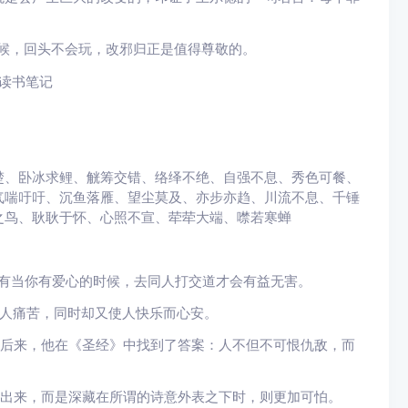
候，回头不会玩，改邪归正是值得尊敬的。
、卧冰求鲤、觥筹交错、络绎不绝、自强不息、秀色可餐、
气喘吁吁、沉鱼落雁、望尘莫及、亦步亦趋、川流不息、千锤
之鸟、耿耿于怀、心照不宣、荦荦大端、噤若寒蝉
有当你有爱心的时候，去同人打交道才会有益无害。
人痛苦，同时却又使人快乐而心安。
后来，他在《圣经》中找到了答案：人不但不可恨仇敌，而
出来，而是深藏在所谓的诗意外表之下时，则更加可怕。