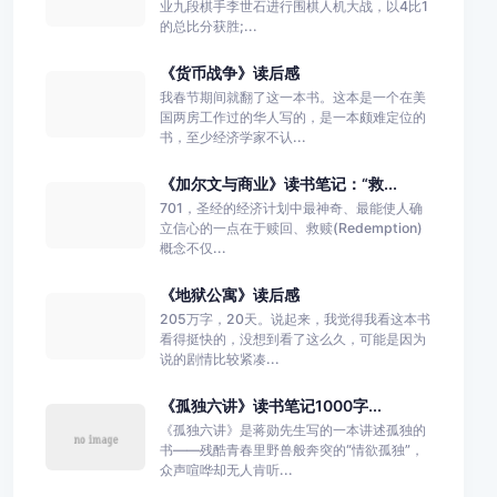
业九段棋手李世石进行围棋人机大战，以4比1
的总比分获胜;...
《货币战争》读后感
我春节期间就翻了这一本书。这本是一个在美
国两房工作过的华人写的，是一本颇难定位的
书，至少经济学家不认...
《加尔文与商业》读书笔记：“救...
701，圣经的经济计划中最神奇、最能使人确
立信心的一点在于赎回、救赎(Redemption)
概念不仅...
《地狱公寓》读后感
205万字，20天。说起来，我觉得我看这本书
看得挺快的，没想到看了这么久，可能是因为
说的剧情比较紧凑...
《孤独六讲》读书笔记1000字...
《孤独六讲》是蒋勋先生写的一本讲述孤独的
书——残酷青春里野兽般奔突的“情欲孤独”，
众声喧哗却无人肯听...