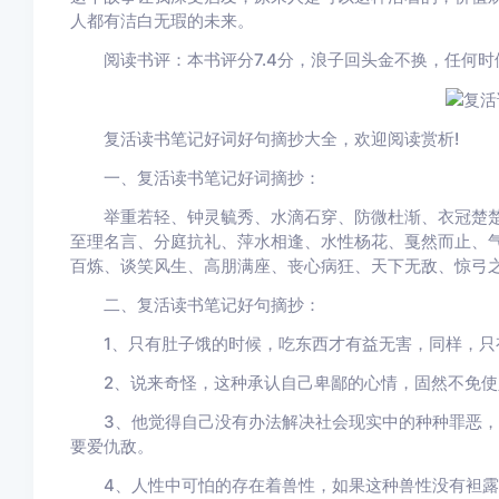
人都有洁白无瑕的未来。
阅读书评：本书评分7.4分，浪子回头金不换，任何时
复活读书笔记好词好句摘抄大全，欢迎阅读赏析!
一、复活读书笔记好词摘抄：
举重若轻、钟灵毓秀、水滴石穿、防微杜渐、衣冠楚楚
至理名言、分庭抗礼、萍水相逢、水性杨花、戛然而止、
百炼、谈笑风生、高朋满座、丧心病狂、天下无敌、惊弓
二、复活读书笔记好句摘抄：
1、只有肚子饿的时候，吃东西才有益无害，同样，只
2、说来奇怪，这种承认自己卑鄙的心情，固然不免使
3、他觉得自己没有办法解决社会现实中的种种罪恶，
要爱仇敌。
4、人性中可怕的存在着兽性，如果这种兽性没有袒露