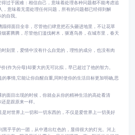
变得过于困难：相信自己，意味着处理各种问题都不能考虑追
人，意味着无需处理任何问题，所有的问题都已经得到解
体的自我。
蹋得面目全非，尽管他们肆意把石头砸进地里，不让花草
得烟雾腾腾，尽管他们滥伐树木，驱逐鸟兽，在城市里，春天
时刻里，爱情中没有什么自觉的，理性的成分，也没有肉
价(作为分母)却要大的无可比拟，早已超过了他的智力。
的事情,它能让你自醒自重,同时使你的生活目标更加明确,思
的面目出现的时候，你就会从你的精神生活的高处看清
你还是跟原来一样。
是对世界上一切和一切东西的，不仅是爱世界上一切美好
黑乎乎的一团，从中透出红色的，显得很大的灯光。河上