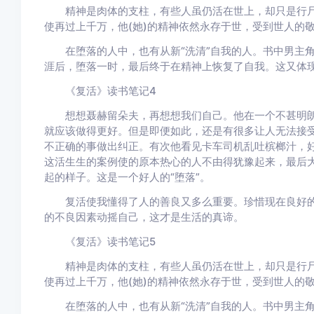
精神是肉体的支柱，有些人虽仍活在世上，却只是行尸
使再过上千万，他(她)的精神依然永存于世，受到世人的
在堕落的人中，也有从新“洗清”自我的人。书中男主角
涯后，堕落一时，最后终于在精神上恢复了自我。这又体
《复活》读书笔记4
想想聂赫留朵夫，再想想我们自己。他在一个不甚明朗
就应该做得更好。但是即便如此，还是有很多让人无法接
不正确的事做出纠正。有次他看见卡车司机乱吐槟榔汁，好
这活生生的案例使的原本热心的人不由得犹豫起来，最后
起的样子。这是一个好人的“堕落”。
复活使我懂得了人的善良又多么重要。珍惜现在良好的
的不良因素动摇自己，这才是生活的真谛。
《复活》读书笔记5
精神是肉体的支柱，有些人虽仍活在世上，却只是行尸
使再过上千万，他(她)的精神依然永存于世，受到世人的
在堕落的人中，也有从新“洗清”自我的人。书中男主角