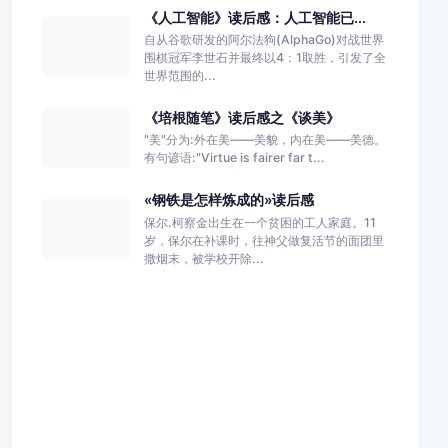
《人工智能》读后感：人工智能已...
自从谷歌研发的阿尔法狗(AlphaGo)对战世界
围棋冠军李世石并最终以4：1取胜，引发了全
世界范围的...
《培根随笔》读后感之《谈美》
"美"分为:外在美――美貌，内在美――美德。
有句谚语:"Virtue is fairer far t...
«钢铁是怎样炼成的»读后感
保尔.柯察金出生在一个贫困的工人家庭。11
岁，保尔在补课时，往神父做复活节的面团里
撒烟末，被学校开除...