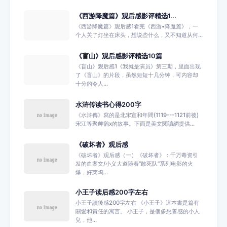
《西游降魔篇》观后感影评精选1...
《西游降魔篇》观后感1看完《西游•降魔篇》，一
个人关了灯坐在床头，想说些什么，又不知道从何...
《盲山》观后感影评精选10篇
《盲山》观后感1《我就是演员》第三期，里面出现
了《盲山》的片段，虽然短短十几分钟，可内容却
十分的令人...
水浒传读书心得200字
《水浒傳》寫的是北宋宣和年間(1119---1121前後)
宋江等聚衅鹆x的故事。下面是美文閱讀網提供...
《破坏者》观后感
《破坏者》观后感（一）《破坏者》：千万毒资引
发的血案文/小义大道随着“敢死队”系列电影的火
爆，好莱坞...
小王子读后感200字左右
小王子讀後感200字左右 《小王子》這本書是篇有
關愛和責任的寓言。 小王子，是個多愁善感的小人
兒，他...