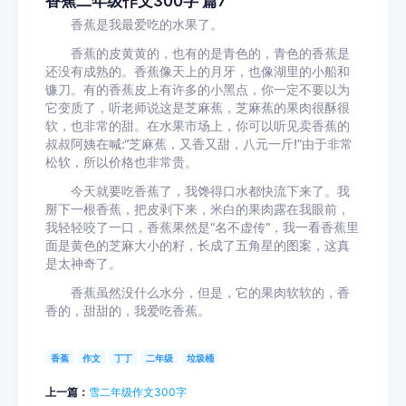
香蕉二年级作文300字 篇7
香蕉是我最爱吃的水果了。
香蕉的皮黄黄的，也有的是青色的，青色的香蕉是
还没有成熟的。香蕉像天上的月牙，也像湖里的小船和
镰刀。有的香蕉皮上有许多的小黑点，你一定不要以为
它变质了，听老师说这是芝麻蕉，芝麻蕉的果肉很酥很
软，也非常的甜。在水果市场上，你可以听见卖香蕉的
叔叔阿姨在喊:“芝麻蕉，又香又甜，八元一斤!”由于非常
松软，所以价格也非常贵。
今天就要吃香蕉了，我馋得口水都快流下来了。我
掰下一根香蕉，把皮剥下来，米白的果肉露在我眼前，
我轻轻咬了一口，香蕉果然是“名不虚传”，我一看香蕉里
面是黄色的芝麻大小的籽，长成了五角星的图案，这真
是太神奇了。
香蕉虽然没什么水分，但是，它的果肉软软的，香
香的，甜甜的，我爱吃香蕉。
香蕉
作文
丁丁
二年级
垃圾桶
上一篇：
雪二年级作文300字