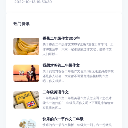
2022-10-13 19:53:39
热门资讯
香蕉二年级作文300字
关于香蕉二年级作文300字汇编7篇在日常学习、工
作和生活中，大家一定都接触过作文吧，借助作文
人们可以...
我想对爸爸二年级作文
关于我想对爸爸二年级作文合集6篇无论是身处学校
还是步入社会，大家都不可避免地会接触到作文
吧，作文根据...
二年级英语作文
二年级英语作文二年级英语作文该怎么写？怎么才
能出一篇好的`二年级英语作文呢？下面是小编给大
家提供的四...
快乐的六一节作文二年级
快乐的六一节作文模板二年级六一到，六一份微笑