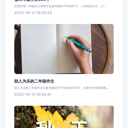
实用的雪二年级作文300字合集10篇在平时的学习、工作或生活中，大...
2022-10-13 19:53:42
助人为乐的二年级作文
助人为乐的二年级作文合集10篇在平平淡淡的日常中，大家对作文都再熟...
2022-10-13 19:53:41