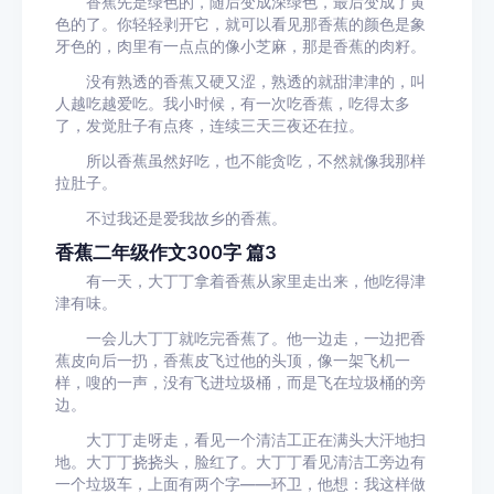
香蕉先是绿色的，随后变成深绿色，最后变成了黄
色的了。你轻轻剥开它，就可以看见那香蕉的颜色是象
牙色的，肉里有一点点的像小芝麻，那是香蕉的肉籽。
没有熟透的香蕉又硬又涩，熟透的就甜津津的，叫
人越吃越爱吃。我小时候，有一次吃香蕉，吃得太多
了，发觉肚子有点疼，连续三天三夜还在拉。
所以香蕉虽然好吃，也不能贪吃，不然就像我那样
拉肚子。
不过我还是爱我故乡的香蕉。
香蕉二年级作文300字 篇3
有一天，大丁丁拿着香蕉从家里走出来，他吃得津
津有味。
一会儿大丁丁就吃完香蕉了。他一边走，一边把香
蕉皮向后一扔，香蕉皮飞过他的头顶，像一架飞机一
样，嗖的一声，没有飞进垃圾桶，而是飞在垃圾桶的旁
边。
大丁丁走呀走，看见一个清洁工正在满头大汗地扫
地。大丁丁挠挠头，脸红了。大丁丁看见清洁工旁边有
一个垃圾车，上面有两个字——环卫，他想：我这样做