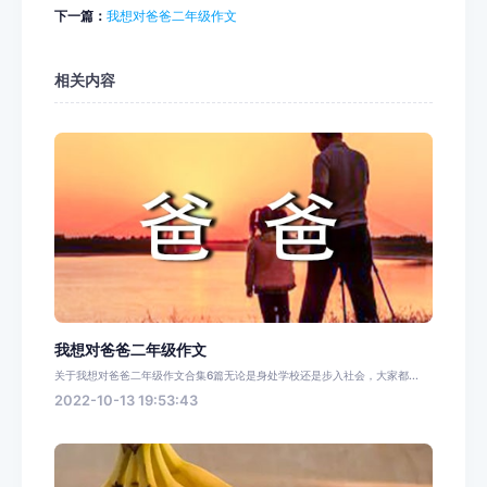
下一篇：
我想对爸爸二年级作文
相关内容
我想对爸爸二年级作文
关于我想对爸爸二年级作文合集6篇无论是身处学校还是步入社会，大家都...
2022-10-13 19:53:43