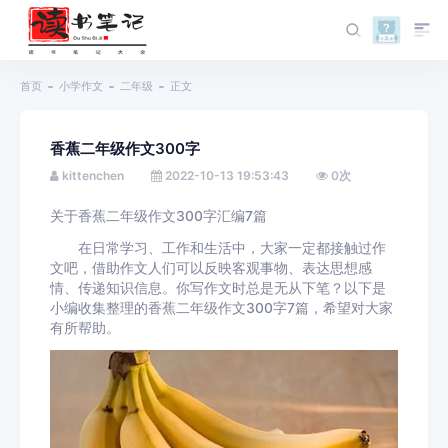
首页
小学作文
二年级
正文
香蕉二年级作文300字
kittenchen
2022-10-13 19:53:43
0
次
关于香蕉二年级作文300字汇编7篇
在日常学习、工作和生活中，大家一定都接触过作
文吧，借助作文人们可以反映客观事物、表达思想感
情、传递知识信息。你写作文时总是无从下笔？以下是
小编收集整理的香蕉二年级作文300字7篇，希望对大家
有所帮助。