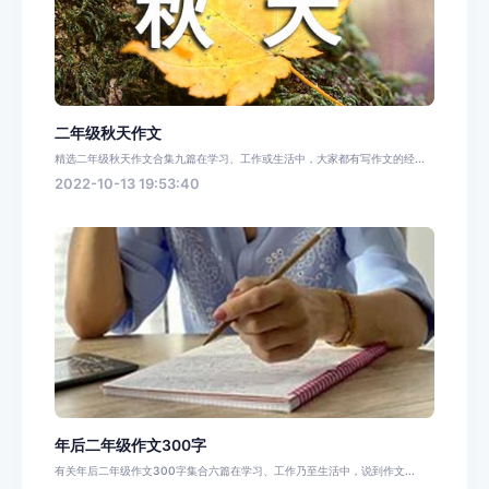
二年级秋天作文
精选二年级秋天作文合集九篇在学习、工作或生活中，大家都有写作文的经...
2022-10-13 19:53:40
年后二年级作文300字
有关年后二年级作文300字集合六篇在学习、工作乃至生活中，说到作文...