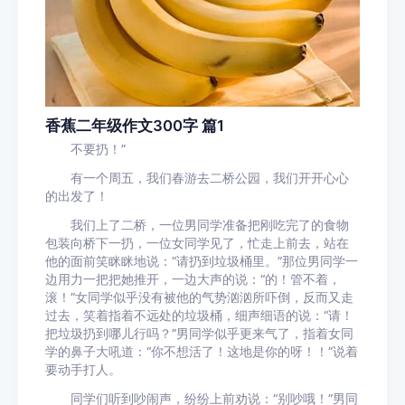
香蕉二年级作文300字 篇1
不要扔！”
有一个周五，我们春游去二桥公园，我们开开心心
的出发了！
我们上了二桥，一位男同学准备把刚吃完了的食物
包装向桥下一扔，一位女同学见了，忙走上前去，站在
他的面前笑眯眯地说：“请扔到垃圾桶里。”那位男同学一
边用力一把把她推开，一边大声的说：“的！管不着，
滚！”女同学似乎没有被他的气势汹汹所吓倒，反而又走
过去，笑着指着不远处的垃圾桶，细声细语的说：“请！
把垃圾扔到哪儿行吗？”男同学似乎更来气了，指着女同
学的鼻子大吼道：“你不想活了！这地是你的呀！！”说着
要动手打人。
同学们听到吵闹声，纷纷上前劝说：“别吵哦！”男同