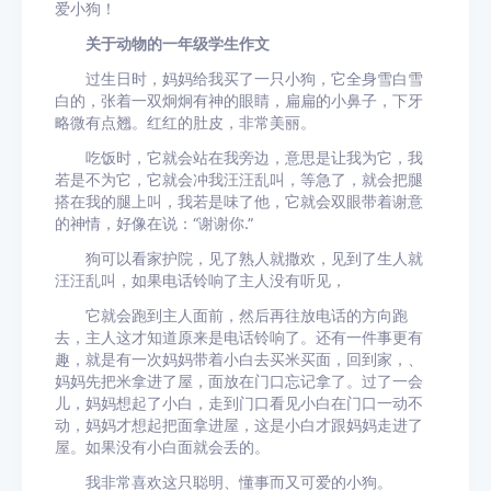
爱小狗！
关于动物的一年级学生作文
过生日时，妈妈给我买了一只小狗，它全身雪白雪
白的，张着一双炯炯有神的眼睛，扁扁的小鼻子，下牙
略微有点翘。红红的肚皮，非常美丽。
吃饭时，它就会站在我旁边，意思是让我为它，我
若是不为它，它就会冲我汪汪乱叫，等急了，就会把腿
搭在我的腿上叫，我若是味了他，它就会双眼带着谢意
的神情，好像在说：“谢谢你.”
狗可以看家护院，见了熟人就撒欢，见到了生人就
汪汪乱叫，如果电话铃响了主人没有听见，
它就会跑到主人面前，然后再往放电话的方向跑
去，主人这才知道原来是电话铃响了。还有一件事更有
趣，就是有一次妈妈带着小白去买米买面，回到家，、
妈妈先把米拿进了屋，面放在门口忘记拿了。过了一会
儿，妈妈想起了小白，走到门口看见小白在门口一动不
动，妈妈才想起把面拿进屋，这是小白才跟妈妈走进了
屋。如果没有小白面就会丢的。
我非常喜欢这只聪明、懂事而又可爱的小狗。