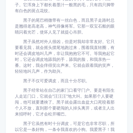
子。它浑身上下都长着墨汁一般黑的毛，只有四只脚带
有白色的斑点花纹。
黑子的尾巴稍微带有一丝白色，而且黑子走路时总
是翘得老高老高，神气得像将军。它那一双宝石般的眼
睛闪着光芒，使坏人见了就提心吊胆。
黑子虽然对外人很凶，但是对我却非常友好。它只
要看见我，就会摇头摆尾地跑过来，围着我直转圈，有
时还会调皮地叫几声，非让我抱抱它不可。等我抱起它
时，它还会调皮地舔我的手，舔我的脸，和我亲热一
番。这时，我会痒得笑出声来。它就会跟着我的笑声，
轻轻地叫几声，作为助兴。
黑子不仅可爱调皮，而且十分尽职。
黑子经常站在自己的家门口看守门户。要是有陌生
人走近门口，它就会“汪汪汪”地大叫。如果那个人要硬
闯，他可就要遭殃了。黑子就会露出血盆大口死咬着那
个人不放，直到那个要硬闯的人掉头离开，或者主人出
来招呼时，它才会松开嘴巴。
黑子它虽然有时十分调皮，可是它也非常尽职，所
以它是一条好狗，一条令我喜欢的小狗。我爱黑子！我