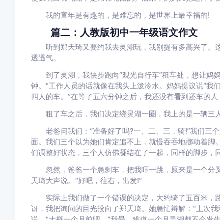
我的童年是有趣的，是难忘的，是世界上最幸福的!
篇二：人教版初中一年级语文作文
听到郑天琦又要约我去灵湖玩，我别提有多高兴了。这
透透气。
到了灵湖，我快步跑向“观光自行车”租车处，想让妈妈
钟。”工作人员的话就像在我头上泼冷水。妈妈提议说“我们
四人的车。”在等了五六分钟之后，我还没有看到还车的人
租了车之后，我们决定绕灵湖一圈，我上的是一辆三人
老爸问我们：“准备好了吗?一、二、三，骑!”我们三
面。我们三个以为她们肯定追不上，就慢吞吞地挪动着脚。“
们调整好状态，三个人仿佛凝结在了一起，同样的脚步，
忽然，爸爸一个急刹车，把我吓一跳，原来是一个分叉路
天琦大声说。“好吧，往右，出发!”
实际上我们做了一个错误的决定，大约骑了五百米，路被
讶，我把询问的目光投向了郑天琦。她急忙辩解：“上次我和
说。“大概一个月前吧。”我晕，难道一个月灵湖都不会发生