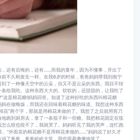
，还有后悔的，还有……而我的童年，因为不懂事，开出了
像前不久刚发生一样。在我6岁的时候，爸爸妈妈带我到南宁
看到了一种像天空中的云朵，但又不是云朵的东西。我目不转
一条给我吃。这种东西大大的、软软的，还甜甜的，让我吃了
?”这是棉花糖!妈妈回答。知道了这种好吃的东西叫棉花糖
妈妈在做晚饭，而我还在回味着棉花糖的味道。我想这种东西
棉花”两个字，那就是用棉花来做的了。我想了之后就用剪刀
偷地跑到厨房去，拿了一条筷子和一些糖。我把棉花固定在筷
我怎么咬也咬不了，我就哭了。妈妈听见了我的哭声，连忙跑
回答。“外面卖的棉花糖不是用棉花来做的……”妈妈说了好久才
告诉了爸爸，爸爸哈哈大笑，我也跟着傻傻地笑了。