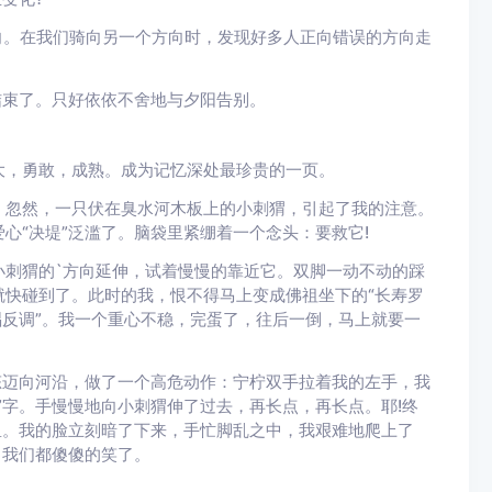
向。在我们骑向另一个方向时，发现好多人正向错误的方向走
束了。只好依依不舍地与夕阳告别。
，勇敢，成熟。成为记忆深处最珍贵的一页。
忽然，一只伏在臭水河木板上的小刺猬，引起了我的注意。
心“决堤”泛滥了。脑袋里紧绷着一个念头：要救它!
刺猬的`方向延伸，试着慢慢的靠近它。双脚一动不动的踩
快碰到了。此时的我，恨不得马上变成佛祖坐下的“长寿罗
唱反调”。我一个重心不稳，完蛋了，往后一倒，马上就要一
迈向河沿，做了一个高危动作：宁柠双手拉着我的左手，我
”字。手慢慢地向小刺猬伸了过去，再长点，再长点。耶!终
里。我的脸立刻暗了下来，手忙脚乱之中，我艰难地爬上了
，我们都傻傻的笑了。