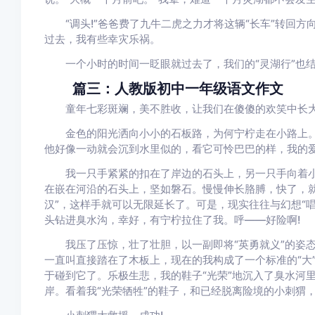
“调头!”爸爸费了九牛二虎之力才将这辆“长车”转回方
过去，我有些幸灾乐祸。
一个小时的时间一眨眼就过去了，我们的“灵湖行”也结
篇三：人教版初中一年级语文作文
童年七彩斑斓，美不胜收，让我们在傻傻的欢笑中长大
金色的阳光洒向小小的石板路，为何宁柠走在小路上。
他好像一动就会沉到水里似的，看它可怜巴巴的样，我的爱
我一只手紧紧的扣在了岸边的石头上，另一只手向着小
在嵌在河沿的石头上，坚如磐石。慢慢伸长胳膊，快了，就
汉”，这样手就可以无限延长了。可是，现实往往与幻想“
头钻进臭水沟，幸好，有宁柠拉住了我。呼——好险啊!
我压了压惊，壮了壮胆，以一副即将“英勇就义”的姿态
一直叫直接踏在了木板上，现在的我构成了一个标准的“大
于碰到它了。乐极生悲，我的鞋子“光荣”地沉入了臭水河
岸。看着我“光荣牺牲”的鞋子，和已经脱离险境的小刺猬