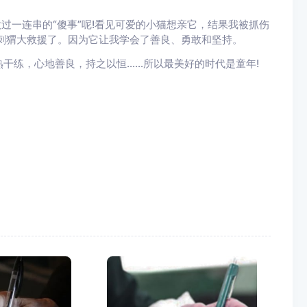
一连串的“傻事”呢!看见可爱的小猫想亲它，结果我被抓伤
刺猬大救援了。因为它让我学会了善良、勇敢和坚持。
练，心地善良，持之以恒……所以最美好的时代是童年!