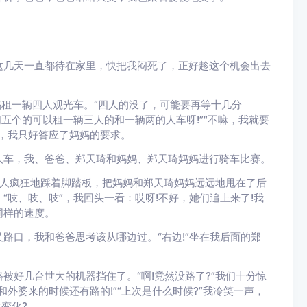
几天一直都待在家里，快把我闷死了，正好趁这个机会出去
租一辆四人观光车。“四人的没了，可能要再等十几分
五个的可以租一辆三人的和一辆两的人车呀!”“不嘛，我就要
，我只好答应了妈妈的要求。
车，我、爸爸、郑天琦和妈妈、郑天琦妈妈进行骑车比赛。
个人疯狂地踩着脚踏板，把妈妈和郑天琦妈妈远远地甩在了后
吱、吱、吱”，我回头一看：哎呀!不好，她们追上来了!我
同样的速度。
口，我和爸爸思考该从哪边过。“右边!”坐在我后面的郑
好几台世大的机器挡住了。“啊!竟然没路了?”我们十分惊
外婆来的时候还有路的!”“上次是什么时候?”我冷笑一声，
变化?