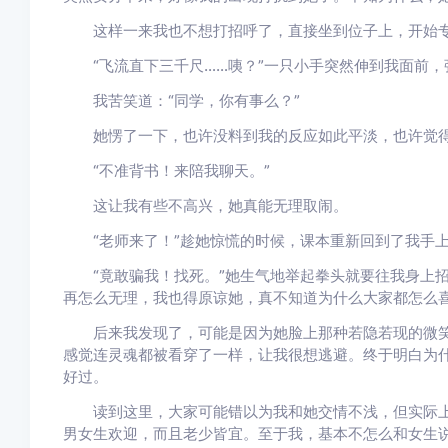
这样一来我也不想打招呼了，直接坐到位子上，开始专
“飞流直下三千尺……咦？”一只小手突然伸到我面前，
我苦笑道：“同学，你有事么？”
她愣了一下，也许没料到我的反应如此平淡，也许觉得
“不准背书！来陪我聊天。”
这让我有些不高兴，她真能无理取闹。
“老师来了！”趁她惊慌的时候，课本重新回到了我手
“竟敢骗我！找死。”她生气地举起拳头就要往我身上招
再怎么无理，我也得原谅她，真不知道为什么大家都怎么
后来我发现了，可能是因为她脸上那种若隐若现的微笑
感觉连灵魂都被看穿了一样，让我很想逃避。终于明白为
好过。
读到这里，大家可能错以为我和她交情不浅，但实际上
男女生欢迎，而且老少皆宜。至于我，基本不怎么和女生