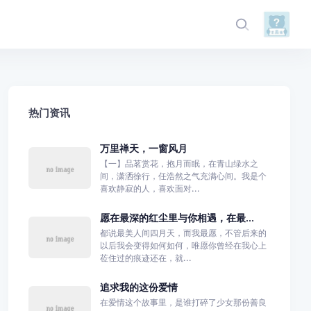
热门资讯
万里禅天，一窗风月
【一】品茗赏花，抱月而眠，在青山绿水之
间，潇洒徐行，任浩然之气充满心间。我是个
喜欢静寂的人，喜欢面对...
愿在最深的红尘里与你相遇，在最...
都说最美人间四月天，而我最愿，不管后来的
以后我会变得如何如何，唯愿你曾经在我心上
莅住过的痕迹还在，就...
追求我的这份爱情
在爱情这个故事里，是谁打碎了少女那份善良