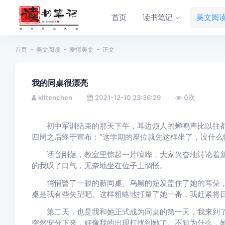
首页
读书笔记
美文阅
首页
美文阅读
爱情美文
正文
我的同桌很漂亮
kittenchen
2021-12-10 23:36:29
0
次
初中军训结束的那天下午，耳边烦人的蝉鸣声比以往都
四周之后终于宣布：“这学期的座位就先这样坐了，没什么
话音刚落，教室里惊起一片喧哗，大家兴奋地讨论着新
的我叹了口气，无奈地坐在位子上惆怅。
悄悄瞥了一眼的新同桌。乌黑的短发盖住了她的耳朵，
桌是我有些失望吧。这样粗略地打量了她一番，我赶紧将
第二天，也是我和她正式成为同桌的第一天，我来到了
突然安分下来，好像我的出现打扰到她了。不知为什么，