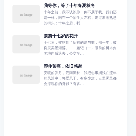
我等你，等了十年春夏秋冬
十年之前，我不认识你，你不属于我。我们还
是一样，陪在一个陌生人左右，走过渐渐熟悉
的街头；十年之后，我...
祭奠十七岁的花开
十七岁，被铭刻了所有的是与非，那一年，被
良辰美景灌醉。——题记（一）眼前的树木匆
匆地向后退去，公交车...
即使苦痛，依旧感谢
安暖的岁月，云雨流长，我把心事搁浅在流年
的风沙中，将爱风干。有多少次，云里雾里都
会浮现你的身影？有多...