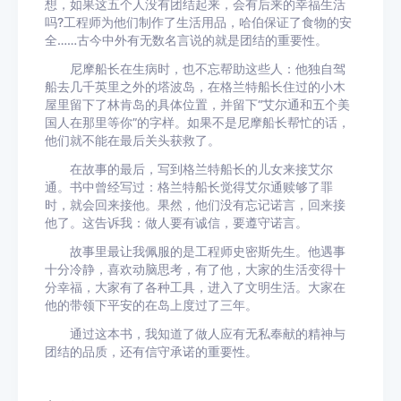
想，如果这五个人没有团结起来，会有后来的幸福生活
吗?工程师为他们制作了生活用品，哈伯保证了食物的安
全……古今中外有无数名言说的就是团结的重要性。
尼摩船长在生病时，也不忘帮助这些人：他独自驾
船去几千英里之外的塔波岛，在格兰特船长住过的小木
屋里留下了林肯岛的具体位置，并留下“艾尔通和五个美
国人在那里等你”的字样。如果不是尼摩船长帮忙的话，
他们就不能在最后关头获救了。
在故事的最后，写到格兰特船长的儿女来接艾尔
通。书中曾经写过：格兰特船长觉得艾尔通赎够了罪
时，就会回来接他。果然，他们没有忘记诺言，回来接
他了。这告诉我：做人要有诚信，要遵守诺言。
故事里最让我佩服的是工程师史密斯先生。他遇事
十分冷静，喜欢动脑思考，有了他，大家的生活变得十
分幸福，大家有了各种工具，进入了文明生活。大家在
他的带领下平安的在岛上度过了三年。
通过这本书，我知道了做人应有无私奉献的精神与
团结的品质，还有信守承诺的重要性。