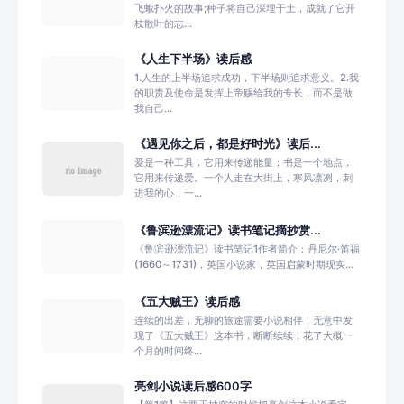
飞蛾扑火的故事;种子将自己深埋于土，成就了它开
枝散叶的志...
《人生下半场》读后感
1.人生的上半场追求成功，下半场则追求意义。2.我
的职责及使命是发挥上帝赐给我的专长，而不是做
我自己...
《遇见你之后，都是好时光》读后...
爱是一种工具，它用来传递能量；书是一个地点，
它用来传递爱。一个人走在大街上，寒风凛冽，刺
进我的心，一...
《鲁滨逊漂流记》读书笔记摘抄赏...
《鲁滨逊漂流记》读书笔记1作者简介：丹尼尔·笛福
(1660～1731)，英国小说家，英国启蒙时期现实...
《五大贼王》读后感
连续的出差，无聊的旅途需要小说相伴，无意中发
现了《五大贼王》这本书，断断续续，花了大概一
个月的时间终...
亮剑小说读后感600字