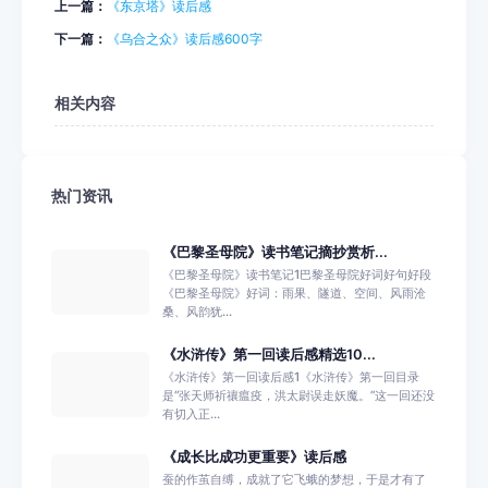
上一篇：
《东京塔》读后感
下一篇：
《乌合之众》读后感600字
相关内容
热门资讯
《巴黎圣母院》读书笔记摘抄赏析...
《巴黎圣母院》读书笔记1巴黎圣母院好词好句好段
《巴黎圣母院》好词：雨果、隧道、空间、风雨沧
桑、风韵犹...
《水浒传》第一回读后感精选10...
《水浒传》第一回读后感1《水浒传》第一回目录
是“张天师祈禳瘟疫，洪太尉误走妖魔。”这一回还没
有切入正...
《成长比成功更重要》读后感
蚕的作茧自缚，成就了它飞蛾的梦想，于是才有了