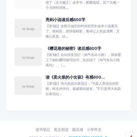
现了《五大贼王》这本书，断断续续，花了大概一
个月的时间终...
亮剑小说读后感600字
【第1篇】这两天抽空的时候把亮剑这本小说看完
了。很精彩，真得很精彩，看得让人热血沸腾，又
痛心疾首。比...
《樱花巷的秘密》读后感600字
【第1篇】自从班里流行《淘气包马小跳》，我就爱
上了杨红樱阿姨写的书，先后读了《淘气包马小跳
系列》、《...
读《卖火柴的小女孩》有感600...
【第1篇】伟大的高尔基说过：“书是人类进步的阶
梯，终生的伴侣，最诚挚的朋友。”不只是伟大的高
尔基说过...
读书笔记
美文阅读
观后感
小学作文