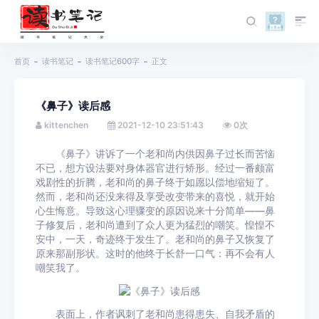
首页
读书笔记
读书笔记600字
正文
《鼻子》读后感
kittenchen
2021-12-10 23:51:43
0
次
《鼻子》讲诉了一个老和尚内供因鼻子过长而苦恼
不已，想方设法要对身体器官进行矫形。经过一番颇富
戏剧性的折腾，老和尚的鼻子终于如愿以偿地缩短了。
然而，老和尚还没来得及享受改变带来的喜悦，就开始
心生悔意。导致这心理骤变的原因说来十分简单——鼻
子修复后，老和尚遭到了众人更为猛烈的嘲笑。惶惶不
安中，一天，奇迹终于发生了。老和尚的鼻子又恢复了
原来那副形状。这时的他终于长舒一口气：再不会有人
嘲笑我了。
表面上，作者讽刺了老和尚患得患失、自我矛盾的