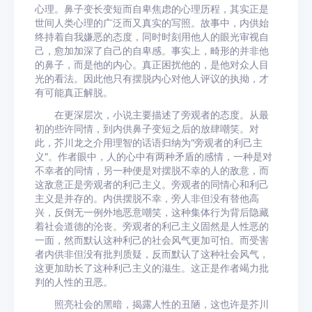
心理。鼻子变长变短而自卑焦虑的心理历程，其实正是
世间人类心理的广泛而又真实的写照。故事中，内供始
终持着自我嫌恶的态度，同时时刻用他人的眼光审视自
己，愈加加深了自己的自卑感。事实上，畸形的并非他
的鼻子，而是他的内心。真正困扰他的，是他对众人目
光的看法。因此他只有摆脱内心对他人评议的执拗，才
有可能真正解脱。
在更深层次，小说主要描述了旁观者的态度。从最
初的些许同情，到内供鼻子变短之后的放肆嘲笑。对
此，芥川龙之介用理智的话语归纳为“旁观者的利己主
义”。作者眼中，人的心中有两种矛盾的感情，一种是对
不幸者的同情，另一种便是对摆脱不幸的人的敌意，而
这敌意正是旁观者的利己主义。旁观者的同情心和利己
主义是并存的。内供摆脱不幸，旁人非但没有替他高
兴，反倒无一例外地恶意嘲笑，这种集体行为背后隐藏
着社会道德的沦丧。旁观者的利己主义固然是人性恶的
一面，然而默认这种利己的社会风气更加可怕。而受害
者内供非但没有批判质疑，反而默认了这种社会风气，
这更加助长了这种利己主义的滋生。这正是作者竭力批
判的人性的丑恶。
照亮社会的黑暗，揭露人性的丑陋，这也许是芥川