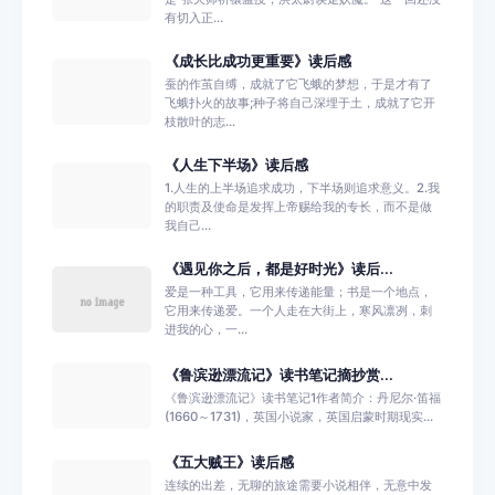
有切入正...
《成长比成功更重要》读后感
蚕的作茧自缚，成就了它飞蛾的梦想，于是才有了
飞蛾扑火的故事;种子将自己深埋于土，成就了它开
枝散叶的志...
《人生下半场》读后感
1.人生的上半场追求成功，下半场则追求意义。2.我
的职责及使命是发挥上帝赐给我的专长，而不是做
我自己...
《遇见你之后，都是好时光》读后...
爱是一种工具，它用来传递能量；书是一个地点，
它用来传递爱。一个人走在大街上，寒风凛冽，刺
进我的心，一...
《鲁滨逊漂流记》读书笔记摘抄赏...
《鲁滨逊漂流记》读书笔记1作者简介：丹尼尔·笛福
(1660～1731)，英国小说家，英国启蒙时期现实...
《五大贼王》读后感
连续的出差，无聊的旅途需要小说相伴，无意中发