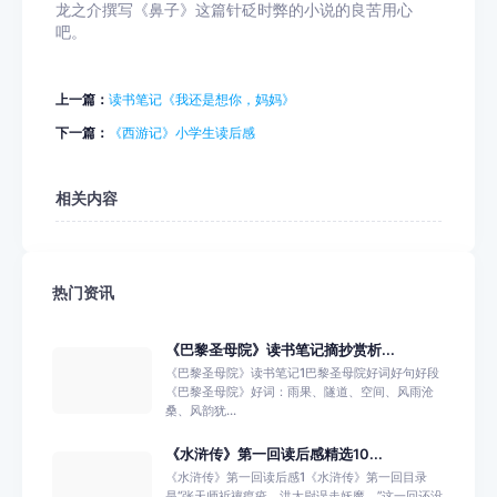
龙之介撰写《鼻子》这篇针砭时弊的小说的良苦用心
吧。
上一篇：
读书笔记《我还是想你，妈妈》
下一篇：
《西游记》小学生读后感
相关内容
热门资讯
《巴黎圣母院》读书笔记摘抄赏析...
《巴黎圣母院》读书笔记1巴黎圣母院好词好句好段
《巴黎圣母院》好词：雨果、隧道、空间、风雨沧
桑、风韵犹...
《水浒传》第一回读后感精选10...
《水浒传》第一回读后感1《水浒传》第一回目录
是“张天师祈禳瘟疫，洪太尉误走妖魔。”这一回还没