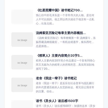
《红星照耀中国》读书笔记700...
我心目中的毛泽东是一个非常伟大的人物。是任何
人不可比拟的。他之所以伟大就在于他没有一点私
心，出发点就...
汤姆索亚历险记每章主要内容概括...
《汤姆·索亚历险记》每章梗概第一章 汤姆耍斗，东
躲西藏汤姆很顽劣，一有机会就逃学，偷东西吃，
总是挨他...
《稻草人》主要内容简介20字5...
稻草人主要内容20字简介作品通过一个富有同情心
而又无能为力的稻草人的所闻所思，真实而深刻地
描写了20...
老舍《我这一辈子》读书笔记
老舍《我这一辈子》是反应在社会变革与战乱横行
的年代普通百姓的人生悲剧命运。看完后让我非常
的沉重。但在...
读书《异乡人》读后感1500字
读书《异乡人》读后感1500字：加缪的这本《异乡