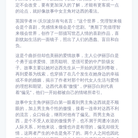
定不会改变，要有更加深入的了解，才能有更客观一点
的论点，就好像故事中女主角对达西的看法。
英国学者Ｈ·沃尔波尔有句名言：“这个世界，凭理智来领
会是个喜剧，凭感情来领会是个悲剧。”奥斯丁凭借理智
来领会世界，创作了一部描写世态人情的喜剧作品，喜
剧犹如生活的一面镜子，照出了人们的愚蠢、盲目和自
负。
这是个曲折但却也美丽的爱情故事，主人公伊丽莎白是
个勇于追求爱情、漂亮聪明、坚强可爱的中产阶级女
子。故事主要以她对达西先生从一开始的厌恶到尊敬，
再到爱慕为线索，也穿插了在几个发生在她身边的幸福
或不幸的婚姻，揭示了作者对那个时代女人生活与爱情
的理想和期望。达西代表着“傲慢”，伊丽莎白则代表
着“偏见”，他们一开始都被自己的情绪所牵引。
故事中女主角伊丽莎白第一眼看到男主角达西就是不顺
眼的，加上男主角个性的傲慢，接着一连串对达西不利
的流言，众口铄金，继而对他有了偏见。而男主角达
西，是个不受人欢迎的傲慢男子，也不屑于周遭冷淡的
人际关系，对他来说，傲慢也许是有理的，偏见却很无
情，这两者产生的冲击是免不了的。两个人之间也因此