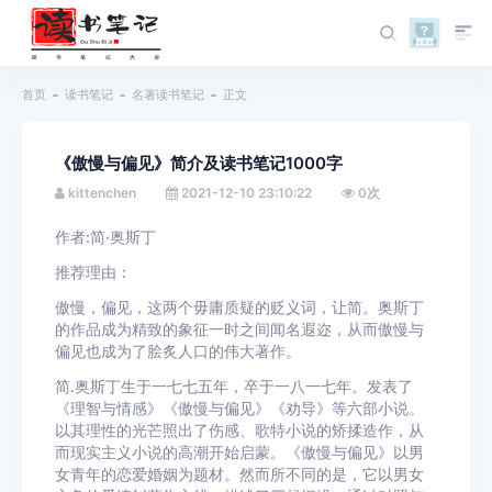
首页
读书笔记
名著读书笔记
正文
《傲慢与偏见》简介及读书笔记1000字
kittenchen
2021-12-10 23:10:22
0
次
作者:简·奥斯丁
推荐理由：
傲慢，偏见，这两个毋庸质疑的贬义词，让简。奥斯丁
的作品成为精致的象征一时之间闻名遐迩，从而傲慢与
偏见也成为了脍炙人口的伟大著作。
简.奥斯丁生于一七七五年，卒于一八一七年。发表了
《理智与情感》《傲慢与偏见》《劝导》等六部小说。
以其理性的光芒照出了伤感、歌特小说的矫揉造作，从
而现实主义小说的高潮开始启蒙。《傲慢与偏见》以男
女青年的恋爱婚姻为题材。然而所不同的是，它以男女