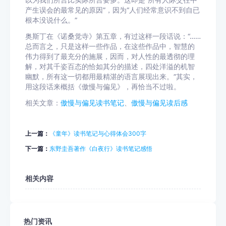
以为我们所言比实际所言要多。这即是“所有人际交往中
产生误会的最常见的原因”，因为“人们经常意识不到自已
根本没说什么。”
奥斯丁在《诺桑觉寺》第五章，有过这样一段话说：“……
总而言之，只是这样一些作品，在这些作品中，智慧的
伟力得到了最充分的施展，因而，对人性的最透彻的理
解，对其千姿百态的恰如其分的描述，四处洋溢的机智
幽默，所有这一切都用最精湛的语言展现出来。”其实，
用这段话来概括《傲慢与偏见》，再恰当不过啦。
相关文章：
傲慢与偏见读书笔记
、
傲慢与偏见读后感
上一篇：
《童年》读书笔记与心得体会300字
下一篇：
东野圭吾著作《白夜行》读书笔记感悟
相关内容
热门资讯