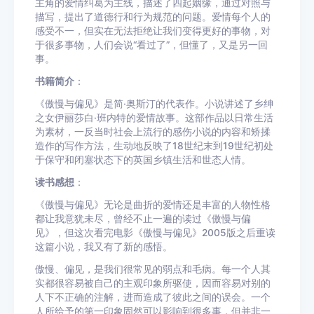
主角的爱情纠葛为主线，描述了四起姻缘，通过对照与
描写，提出了道德行和行为规范的问题。爱情每个人的
感受不一，但实在无法拒绝让我们变得更好的事物，对
于很多事物，人们会说“看过了”，但懂了，又是另一回
事。
书籍简介
：
《傲慢与偏见》是简·奥斯汀的代表作。小说讲述了乡绅
之女伊丽莎白·班内特的爱情故事。这部作品以日常生活
为素材，一反当时社会上流行的感伤小说的内容和矫揉
造作的写作方法，生动地反映了18世纪末到19世纪初处
于保守和闭塞状态下的英国乡镇生活和世态人情。
读书感想
：
《傲慢与偏见》无论是曲折的爱情还是丰富的人物性格
都让我意犹未尽，曾经不止一遍的读过《傲慢与偏
见》，但这次看完电影《傲慢与偏见》2005版之后重读
这篇小说，我又有了新的感悟。
傲慢、偏见，是我们很常见的弱点和毛病。每一个人其
实都很容易被自己的主观印象所驱使，因而容易对别的
人下不正确的注解，进而造成了彼此之间的误会。一个
人所给予的第一印象固然可以影响到很多事，但并非一