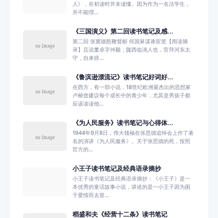
人》，在初读时并未读懂。因为作为一名法学生，
并不能理...
《三国演义》第二回读书笔记及感...
第二回 张冀德怒鞭督邮 何国舅谋诛宦竖【阅读摘
录】且说董卓字仲颖，陇西临洮人也，官拜河东太
守，自来骄...
《鲁滨逊漂流记》读书笔记好词好...
在西方，有一部小说，18世纪欧洲最杰出的思想家
卢梭曾建议每个成长中的青少年，尤其是男孩子都
应该读读他...
《为人民服务》读书笔记与心得体...
1944年9月8日，伟大领袖在张思德追悼会上作了著
名的演讲《为人民服务》。关于张思德的死，按照
官方的...
小王子读书笔记及经典语录摘抄
小王子读书笔记及经典语录摘抄：《小王子》是一
本优秀的童话故事小说，讲述的是一小王子因为困
于爱情而去冒...
稻盛和夫《经营十二条》读书笔记