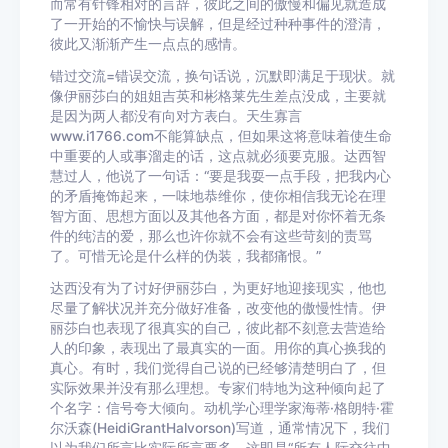
而常有针锋相对的言辞，彼此之间的傲慢和偏见就造成
了一开始的不愉快与误解，但是经过种种事件的澄清，
彼此又渐渐产生一点点的感情。
错过交流=错误交流，换句话说，沉默即满足于现状。就
像伊丽莎白的姐姐吉英和彬格莱先生差点没成，主要就
是因为两人都没有向对方表白。天生寡言
www.i1766.com
不能算缺点，但如果这将意味着使生命
中重要的人或事溜走的话，这点就必须要克服。达西智
慧过人，他说了一句话：“要是我耍一点手段，把我内心
的矛盾掩饰起来，一味地恭维你，使你相信我无论在理
智方面、思想方面以及其他各方面，都是对你怀着无条
件的纯洁的爱，那么也许你就不会有这些苛刻的责骂
了。可惜无论是什么样的伪装，我都痛恨。”
达西没有为了讨好伊丽莎白，为更好地迎接现实，他也
尽量了解状况并充分做好准备，改变他的傲慢性情。伊
丽莎白也表现了很真实的自己，彼此都不刻意去营造给
人的印象，表现出了最真实的一面。用你的真心换我的
真心。有时，我们觉得自己说的已经够清楚明白了，但
实际效果并没有那么理想。专家们特地为这种倾向起了
个名字：信号夸大倾向。动机学心理学家海蒂·格朗特·霍
尔沃森(HeidiGrantHalvorson)写道，通常情况下，我们