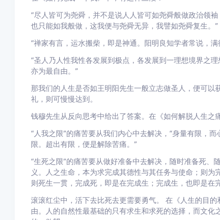
“尽人皆可为尧舜，并不是说人人皆可如尧舜般做政治领袖
也只能如我般做，这我便与尧舜无异，我譬如尧舜复生。”
“禅家有言，运水搬柴，即是神通。阳明良知学者常说，满
“圣人乃人性我性各发展到极点，各发展到一理想境界之理
亦为最自由。”
那我们的人生是否如王明阳先生一般立志做圣人，便可以获
礼，则可慢慢达到。
钱穆先生从反向思考中给出了答案。在《如何解脱人生之
“人我之限”的痛苦要从我们内心中去解决，“身量有限，
限。超出有限，便是解除苦痛。”
“生死之限”的痛苦要从做好准备中去解决，随时准备死、
义。人之生命，本为求完成其德性与其任务与使命；则为
则死生一贯，完成死，即是在完成生；完成生，也即是在完
滚滚红尘中，活下去比死去更需要勇气。 在《人生的目的
由。人的自然性最基础的只有求生和求死的选择，而文化