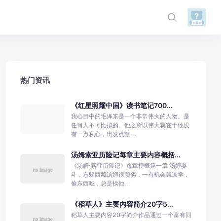
热门资讯
《红星照耀中国》读书笔记700...
我心目中的毛泽东是一个非常伟大的人物。是
任何人不可比拟的。他之所以伟大就在于他没
有一点私心，出发点就...
汤姆索亚历险记每章主要内容概括...
《汤姆·索亚历险记》每章梗概第一章 汤姆耍
斗，东躲西藏汤姆很顽劣，一有机会就逃学，
偷东西吃，总是挨他...
《稻草人》主要内容简介20字5...
稻草人主要内容20字简介作品通过一个富有同