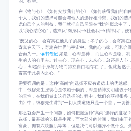
的、欲望。
在《物与心》《如何安放我们的心》《如何获得我们的自
个人，我们的选择可能会与他人的选择相冲突、我们的选
虑自己个人的利益，我们就把自己局限在“我”的概念中了，
以“我心结它心”，选择从“肉身我——>社会我——>精神我”，
”慈父的心，会寄寓在他儿子的身里；孝子的心，会寄寓在
寄寓在天下，寄寓在世界与宇宙中。我的心与家，可和合
合而为一。
读书笔记
.
如是，心即是神， 而且心即是物。我
生的人的心里去。过去心，现在心，未来心，总还是人心，
心， 却超然于身与万物而独立自由地存在 了。但此超然
寄寓于此身内之心。”
需要强调的是，这种“高尚”的选择不应有道德上的优越感
中，钱穆先生强调心是依赖于物的，即是精神文明建设于物
的天性，在我们做出这样选择的过程中，我们会获得很多
由》中，钱穆先生讲到“一切人类道德只是一个善，一切善
那么就会产生一个问题，如何把握这种“高尚”选择的度呢
选择，最基础的选择是生死，而大部分的时间，我们由于
富豪、拥有六块腹肌等等，但是我们可以选择不做什么。先