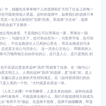
由》中，钱穆先生将单独个人的选择权扩大到了社会上的每一
择也可能使得他人受益。这时的选择中，如果我们的选择只考
究其一生无法体悟到“无限”的美。而选择“大生命”，选择
便有机会如下文摘录：
他父母的身里。于是我的心可以寄寓在一家，寄寓在一国，
而为一；与国与天下，也可和合而为一；与世界宇宙，也可和
的心， 不仅会跑进古人已死的心里去， 而且会跑进后代未
总还是文化心与历史心。 这一历史心文化心， 即眼前的人
于身与万物而独立自由存在的心，还只是人心，还只是我此 刻
、也不应该过度追求这种“高尚”而损害了自身。在《物与心》
质文明之上。人类的这种“高尚”的选择，是“自私”的，是人
，乐趣以及让自身的天性得到满足。在《如何获得我们的自
只是人类的一个性。”大约就是在讲这一块。
？《人生三步骤》中有所解答，人是生来自由的，这种自由是
各种约束条件，不能选择去做什么，我们不能选择明天就成为
从“有所不为”做起，先选择不熬夜，选择不抽烟酗酒，即是