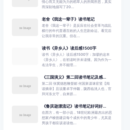
情心而又无能为力的稻草人的所闻所思，真实
而深刻地描写了20...
老舍《我这一辈子》读书笔记
老舍《我这一辈子》是反应在社会变革与战乱
横行的年代普通百姓的人生悲剧命运。看完后
让我非常的沉重。但在...
读书《异乡人》读后感1500字
读书《异乡人》读后感1500字：加缪的这本
《异乡人》，在初读时并未读懂。因为作为一
名法学生，并不能理...
《三国演义》第二回读书笔记及感...
第二回 张冀德怒鞭督邮 何国舅谋诛宦竖【阅
读摘录】且说董卓字仲颖，陇西临洮人也，官
拜河东太守，自来骄...
《鲁滨逊漂流记》读书笔记好词好...
在西方，有一部小说，18世纪欧洲最杰出的思
想家卢梭曾建议每个成长中的青少年，尤其是
男孩子都应该读读他...