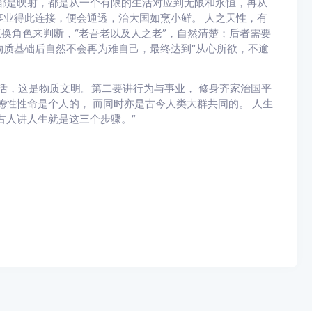
都是映射，都是从一个有限的生活对应到无限和永恒，再从
业得此连接，便会通透，治大国如烹小鲜。 人之天性，有
互换角色来判断，“老吾老以及人之老”，自然清楚；后者需要
质基础后自然不会再为难自己，最终达到“从心所欲，不逾
活，这是物质文明。第二要讲行为与事业， 修身齐家治国平
德性性命是个人的， 而同时亦是古今人类大群共同的。 人生
古人讲人生就是这三个步骤。”