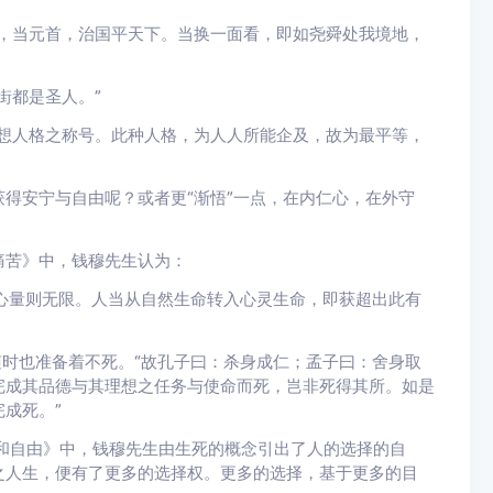
，当元首，治国平天下。当换一面看，即如尧舜处我境地，
街都是圣人。”
想人格之称号。此种人格，为人人所能企及，故为最平等，
得安宁与自由呢？或者更“渐悟”一点，在内仁心，在外守
痛苦》中，钱穆先生认为：
而心量则无限。人当从自然生命转入心灵生命，即获超出此有
随时也准备着不死。“故孔子曰：杀身成仁；孟子曰：舍身取
完成其品德与其理想之任务与使命而死，岂非死得其所。如是
成死。”
和自由》中，钱穆先生由生死的概念引出了人的选择的自
之人生，便有了更多的选择权。更多的选择，基于更多的目