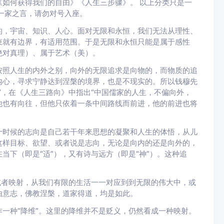
如何获得我们的自由》《人生三步骤》。 以上分类只是一
一家之言，请勿对号入座。
的，宇宙、知识、人心。面对无限和永恒，我们无法从理性、
束就有边界，有适用范围。于是无限和永恒只能是属于感性
绝对真理）、属于艺术（美）。
按照人生的内外之别，向外的无限追求是向物的，而物质的追
内心，寻求宁静达到涅槃的境界，也是不现实的。所以钱穆先
”，在《人生三路向》中指出“中国儒家的人生，不偏向外，
他也有向往，但他只依着一条中间路线而前进，他的前进也将
十时候的志向是自己若干年来思想的凝聚和人生的体悟，从儿
这样目标、欲望、或者说是志向，无论是向内的还是向外的，
当下（即是“适”），又有诗与远方（即是“神”）。这种追
或者映射，从我们有限的生活一一对应到到无限的伟大中，或
由意志，佛教涅槃，道家得道，均是如此。
一种“降维”。这里的降维并不是贬义，仍然看成一种映射。