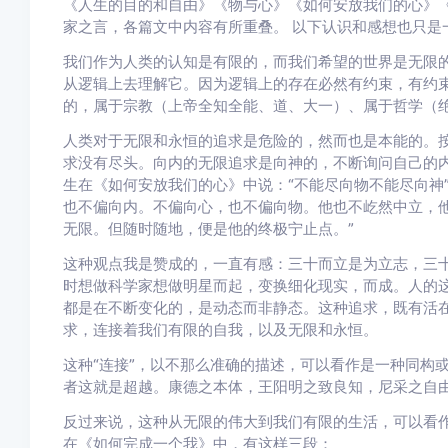
《人生的目的和自由》《物与心》《如何安放我们的心》《
家之言，各篇文中内容有所重叠。 以下认识和感想也只是
我们作为人类的认知是有限的，而我们希望的世界是无限
从逻辑上去理解它。因为逻辑上的存在必然有约束，有约
的，属于宗教（上帝全知全能、道、大一）、属于哲学（
人类对于无限和永恒的追求是危险的，然而也是本能的。
求没有尽头。向内的无限追求是向神的，不断询问自己的
生在《如何安放我们的心》中说：“不能尽向物不能尽向神
也不偏向内。不偏向心，也不偏向物。他也不屹然中立，
无限。但随时随地，便是他的终极宁止点。”
这种观点我是赞成的，一直有感：三十而立是为立志，三
时想做科学家想做明星而起，变换细化现实，而成。人的
都是在不断变化的，是动态而非静态。这种追求，既有活在
求，连接着我们有限的自我，以及无限和永恒。
这种“连接”，以不那么准确的描述，可以看作是一种同构
者这就是超越。康德之本体，王阳明之致良知，尼采之自
反过来说，这种从无限的伟大到我们有限的生活，可以看作
在《如何完成一个我》中，有这样三段：