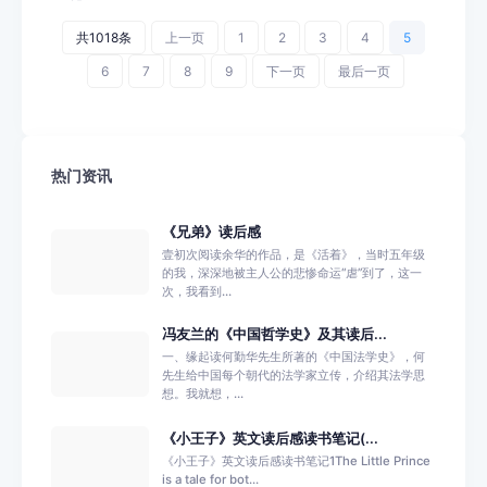
共1018条
上一页
1
2
3
4
5
6
7
8
9
下一页
最后一页
热门资讯
《兄弟》读后感
壹初次阅读余华的作品，是《活着》，当时五年级
的我，深深地被主人公的悲惨命运“虐”到了，这一
次，我看到...
冯友兰的《中国哲学史》及其读后...
一、缘起读何勤华先生所著的《中国法学史》，何
先生给中国每个朝代的法学家立传，介绍其法学思
想。我就想，...
《小王子》英文读后感读书笔记(...
《小王子》英文读后感读书笔记1The Little Prince
is a tale for bot...