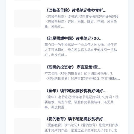
《巴黎圣母院》读书笔记摘抄赏析...
《巴黎圣母院》读书笔记1巴黎圣母院好词好句好段
《巴黎圣母院》好词：雨果、隧道、空间、风雨沧
桑、风韵犹...
《红星照耀中国》读书笔记700...
我心目中的毛泽东是一个非常伟大的人物。是任何
人不可比拟的。他之所以伟大就在于他没有一点私
心，出发点就...
《聪明的投资者》 序言至第1章...
本文包括《聪明的投资者》如下四部分摘录：1.
《聪明的投资者》的序言(巴菲特著);2. 本杰明&bu...
《童年》读书笔记摘抄赏析好词好...
《童年》读书笔记1童年读书笔记好词好句好词：玩
耍嬉戏、装聋作哑、装腔作势装模装样、若无其
事、调皮捣蛋...
《爱的教育》读书笔记摘抄赏析好...
《爱的教育》读书笔记1《爱的教育》是意大利作家
亚米契斯的作品，是通过亚米契斯的儿子的日记改